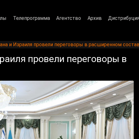
алы
Телепрограмма
Агентство
Архив
Дистрибуци
ана и Израиля провели переговоры в расширенном соста
раиля провели переговоры в