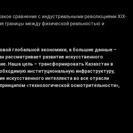
 какое сравнение с индустриальными революциями XIX-
рая границы между физической реальностью и
овой глобальной экономики, а большие данные –
ан рассматривает развитие искусственного
ие. Наша цель – трансформировать Казахстан в
еобходимую институциональную инфраструктуру,
е искусственного интеллекта во все отрасли
 принципом «технологической осмотрительности»,
ересам, – заявил Президент.
я по оценке влияния цифровой экономики на ВВП.
ый технологический уклад на основе искусственного
итуации.