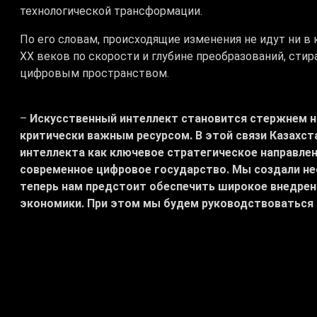
технологической трансформации.
По его словам, происходящие изменения не идут ни в
XX веков по скорости и глубине преобразований, сти
цифровым пространством.
–
Искусственный интеллект становится стержнем н
критически важным ресурсом. В этой связи Казахст
интеллекта как ключевое стратегическое направлен
современное цифровое государство. Мы создали н
теперь нам предстоит обеспечить широкое внедрени
экономики. При этом мы будем руководствоваться
оставаясь твердо приверженными национальным инт
Президент поручил Правительству внести предложени
Касым-Жомарт Токаев полагает, что переход на нов
интеллекта требует объективной оценки текущей с