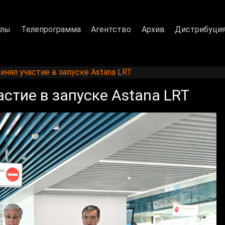
алы
Телепрограмма
Агентство
Архив
Дистрибуци
инял участие в запуске Astana LRT
астие в запуске Astana LRT