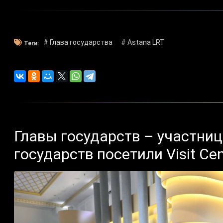
# Глава государства
# Astana LRT
Теги:
Главы государств – участни
государств посетили Visit Cen