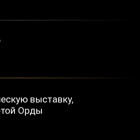
а
ескую выставку,
отой Орды