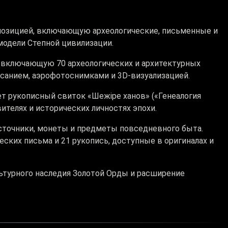
озицией, включающую археологические, письменные и
модели Степной цивилизации.
, включающую 70 археологических и архитектурных
исанием, аэрофотоснимками и 3D-визуализацией.
т рукописный свиток «Шежіре ханов» («Генеалогия
вителях и исторических личностях эпохи.
сточники, монеты и предметы повседневного быта.
ских письма и 21 рукопись, доступные в оригиналах и
ьтурного наследия Золотой Орды и расширение