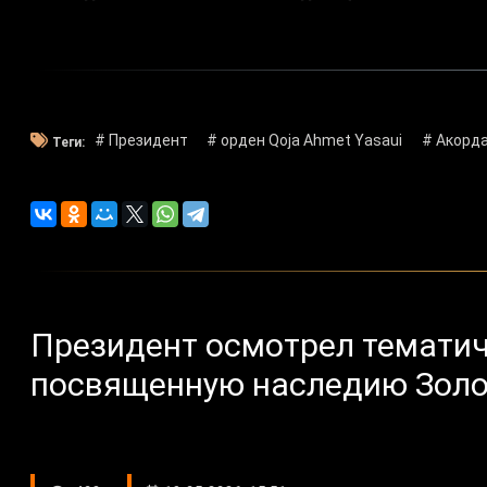
# Президент
# орден Qoja Ahmet Yasaui
# Акорд
Теги:
Президент осмотрел тематич
посвященную наследию Зол