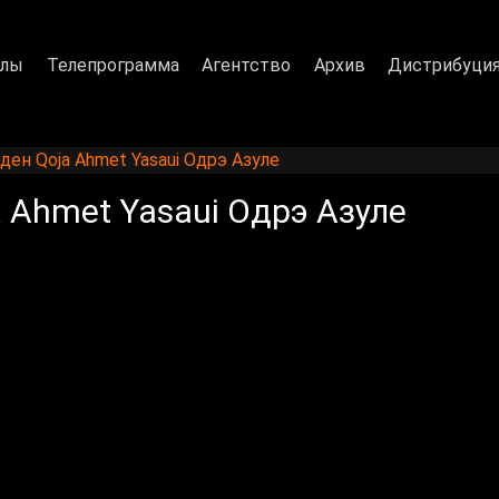
алы
Телепрограмма
Агентство
Архив
Дистрибуци
ен Qoja Ahmet Yasaui Одрэ Азуле
 Ahmet Yasaui Одрэ Азуле