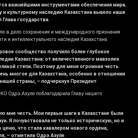
аются важнейшими инструментами обеспечения мира.
у и культурному наследию Казахстана вывело наше
л Глава государства
.
е в дело сохранения и международного признания
ти и интеллектуального наследия Казахстана.
ровое сообщество получило более глубокое
ледии Казахстана: от величественного мавзолея
ликой степи. Поэтому для меня огромная честь
чень многое для Казахстана, особенно в отношении
нашей страны, – подчеркнул Президент
.
О Одрэ Азуле поблагодарила Главу нашего
ную мне честь. Мои первые шаги в Казахстане были
и. Я почувствовала не только историческую, но и
 ценю, что стала кавалером нового ордена,
я, – отметила Одрэ Азуле
.