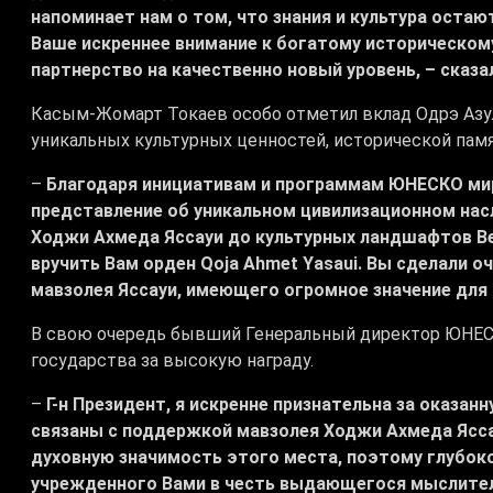
напоминает нам о том, что знания и культура ост
Ваше искреннее внимание к богатому историческом
партнерство на качественно новый уровень, – сказа
Касым-Жомарт Токаев особо отметил вклад Одрэ Азул
уникальных культурных ценностей, исторической памя
–
Благодаря инициативам и программам ЮНЕСКО ми
представление об уникальном цивилизационном нас
Ходжи Ахмеда Яссауи до культурных ландшафтов Ве
вручить Вам орден Qoja Ahmet Yasaui. Вы сделали о
мавзолея Яссауи, имеющего огромное значение для 
В свою очередь бывший Генеральный директор ЮНЕСК
государства за высокую награду.
–
Г-н Президент, я искренне признательна за оказан
связаны с поддержкой мавзолея Ходжи Ахмеда Яссау
духовную значимость этого места, поэтому глубоко
учрежденного Вами в честь выдающегося мыслител