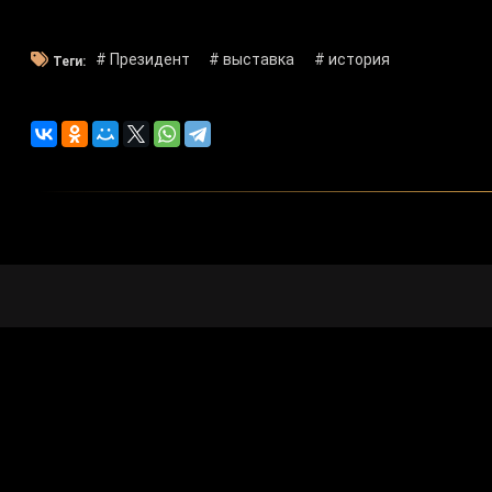
# Президент
# выставка
# история
Теги:
Художестве
Программа 
Отчеты