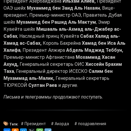
Президент Азербайджана
Ильхам Алиев,
Президент
ОАЭ шейх
Мухаммед бен Заид Аль Нахаян
, Вице-
президент, Премьер-министр ОАЭ, Правитель Дубая
шейх
Мухаммед бен Рашид Аль Мактум
, Эмир
Кувейта шейх
Мишааль аль-Ахмад аль-Джабер ас-
Сабах
, Наследный принц Кувейта
Сабах Халид аль-
Хамад ас-Сабах,
Король Бахрейна
Хамад бен Иса Аль
Халифа
, Президент Алжира
Абдель Маджид Теббун,
Премьер-министр Афганистана
Мохаммад Хасан
Ахунд,
Генеральный секретарь ОИС
Хиссейн Брахим
Таха
, Генеральный директор ИСЕСКО
Салим бен
Мухаммад аль-Малик,
Генеральный секретарь
ТЮРКСОЙ
Султан Раев
и другие.
Письма и телеграммы продолжают поступать.
# Президент
# Акорда
# поздравления
Теги: