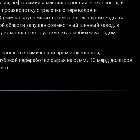
али совместные проекты в сфере промышленной
тных предприятий и свыше 17 тысяч компаний с
ерации Казахстана и России включает 177