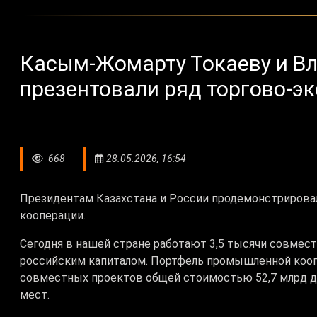
Касым-Жомарту Токаеву и В
презентовали ряд торгово-э