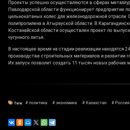
668
28.05.2026, 16:54
Президентам Казахстана и России продемонстриров
кооперации.
Сегодня в нашей стране работают 3,5 тысячи совмес
российским капиталом. Портфель промышленной кооп