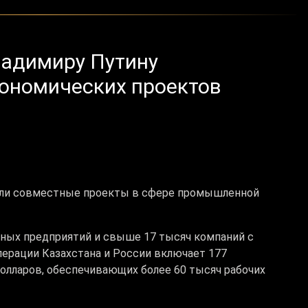
ладимиру Путину
кономических проектов