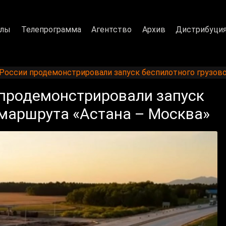
алы
Телепрограмма
Агентство
Архив
Дистрибуци
 России продемонстрировали запуск беспилотного грузов
 продемонстрировали запуск
омаршрута «Астана – Москва»