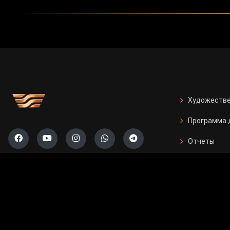
совместных проектов общей стоимостью 52,7 млрд д
мест.
Проекты успешно осуществляются в сферах металлург
Павлодарской области функционирует предприятие п
цельнокатаных колес для железнодорожной отрасли. 
полипропилена в Атырауской области. В Карагандинс
Костанайской области осуществлен проект по выпус
чугунного литья.
В настоящее время на стадии реализации находятся 
производстве строительных материалов и развитии гл
Их запуск позволит создать 11 тысяч новых рабочих м
# политика
# экономика
# Казахстан
# Россия
Теги: