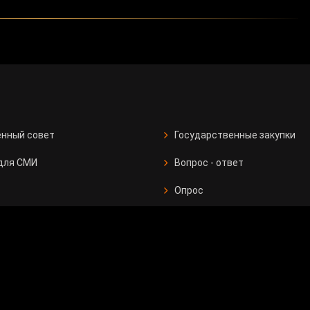
олларов, обеспечивающих более 60 тысяч рабочих
ии, нефтехимии и машиностроении. В частности, в
о производству стрелочных переводов и
Одним из крупнейших проектов стало производство
кой области запущен совместный шинный завод, в
ку компонентов грузовых автомобилей методом
24 проекта в химической промышленности,
убокой переработки сырья на сумму 10 млрд долларов.
ест.