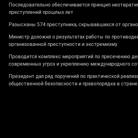
Последовательно обеспечивается принцип неотвратим
преступлений прошлых лет.
Разысканы 574 преступника, скрывавшихся от органов
Министр доложил о результатах работы по противоде
организованной преступности и экстремизму.
Проводится комплекс мероприятий по пресечению дея
современных угроз и укреплению международного со
Президент
дал ряд поручений по практической реализ
общественной безопасности и правопорядка в стране
# Президент
# МВД РК
# Акорда
# безопаснос
Теги: