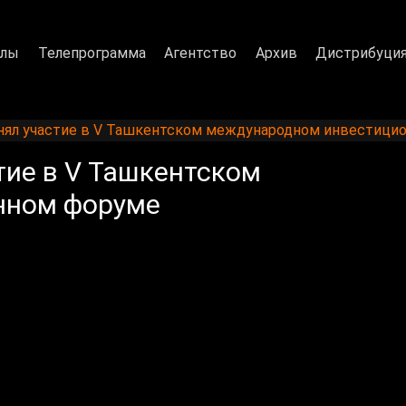
алы
Телепрограмма
Агентство
Архив
Дистрибуци
нял участие в V Ташкентском международном инвестици
тие в V Ташкентском
нном форуме