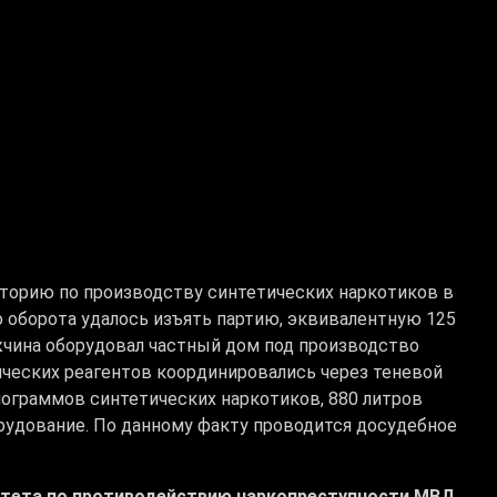
торию по производству синтетических наркотиков в
 оборота удалось изъять партию, эквивалентную 125
жчина оборудовал частный дом под производство
ческих реагентов координировались через теневой
илограммов синтетических наркотиков, 880 литров
рудование. По данному факту проводится досудебное
итета по противодействию наркопреступности МВД