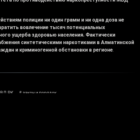
ствиям полиции ни один грамм и ни одна доза не
твратить вовлечение тысяч потенциальных
ьного ущерба здоровью населения. Фактически
набжения синтетическими наркотиками в Алматинской
аждан и криминогенной обстановки в регионе
.
МВД РК
# закон и порядок