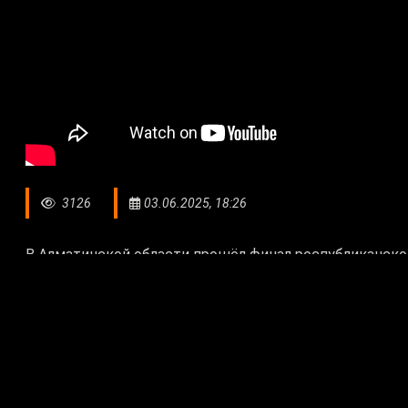
3126
03.06.2025, 18:26
В Алматинской области прошёл финал республиканског
В этот раз в соревнованиях приняли участие четыре 
страны. Победа в первенстве досталась коллективу 
призерами соревнований стали представители коман
сборная города Алматы.
Алишер Ислам, вице-президент Федерации кокпара 