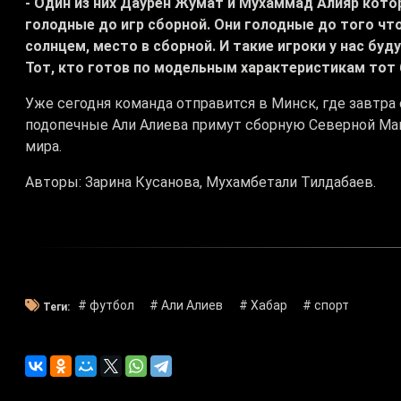
- Один из них Даурен Жумат и Мухаммад Алияр кото
голодные до игр сборной. Они голодные до того чт
солнцем, место в сборной. И такие игроки у нас бу
Тот, кто готов по модельным характеристикам тот 
Уже сегодня команда отправится в Минск, где завтра 
подопечные Али Алиева примут сборную Северной Мак
мира.
Авторы: Зарина Кусанова, Мухамбетали Тилдабаев.
# футбол
# Али Алиев
# Хабар
# спорт
Теги: