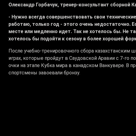
Олександр Горбачук, тренер-консультант сборной К
- Нужно всегда совершенствовать свои технические
работаю, только год - этого очень недостаточно. Ес
месте или медленно идет. Так не хотелось бы. Не т
хотелось бы подойти к сезону в более хорошей фо
После учебно-тренировочного сбора казахстанским ш
играх, которые пройдут в Саудовской Аравии с 7-го по
очки на этапе Кубка мира в канадском Ванкувере. В 
спортсмены завоевали бронзу.
# фехтование
# сборная Казахстана
# Китай
#
Теги: