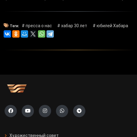
# пресса о нас
# хабар 30 лет
# юбилей Хабара
Теги:
Художественный совет