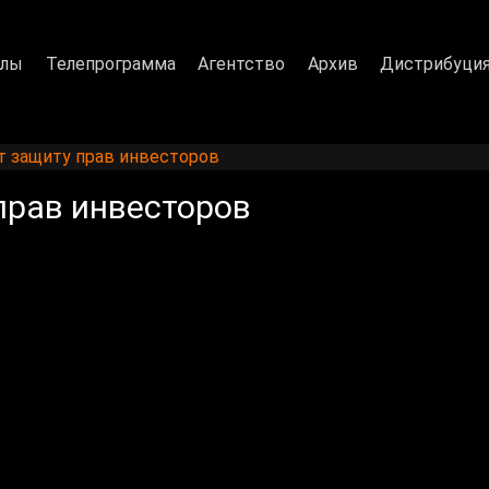
алы
Телепрограмма
Агентство
Архив
Дистрибуци
ят защиту прав инвесторов
прав инвесторов