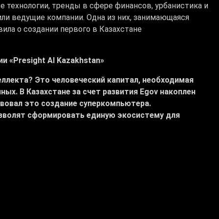
технологии, тренды в сфере финансов, урбанистика и
или ведущие компании. Одна из них, занимающаяся
вила о создании первого в Казахстане
 «Presight AI Kazakhstan»
еллекта? Это человеческий капитал, необходимая
ых. В Казахстане за счет развития Egov накоплен
вовал это создание суперкомпьютера.
волят сформировать единую экосистему для
ские инвесторы. Что это значит? Будет внедрена
гающая создание цифрового двойника города.
 эти города известны всему миру как одни из самых
 компании. Инвестировать намерены до 100 млн
офиса филиала, который посетили высокие гости.