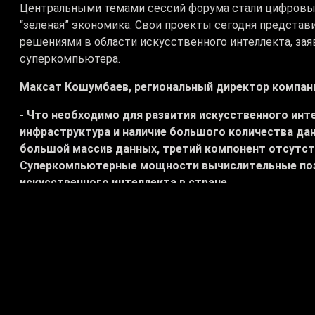
Центральными темами сессий форума стали цифровые 
“зеленая” экономика. Свои проекты сегодня представ
решениями в области искусственного интеллекта, зая
суперкомпьютера.
Максат Кошумбаев, региональный директор компании
- Что необходимо для развития искусственного инт
инфраструктура и наличие большого количества данн
большой массив данных, третий компонент отсутст
Суперкомпьютерные мощности вычислительные поз
искусственного интеллекта в стране
.
Роза Сатканова, корреспондент:
- Превратить столицу в умный город намерены араб
интеллектуальная платформа Smart City, предпола
Проект внедрен в Абу-Даби и Дубае. Благодаря чему
безопасных и комфортных, отмечают представители
долларов. Сегодня состоялся официальный запуск 