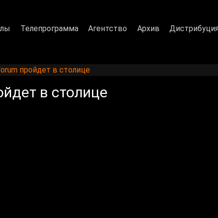
алы
Телепрограмма
Агентство
Архив
Дистрибуци
l Forum пройдет в столице
ройдет в столице