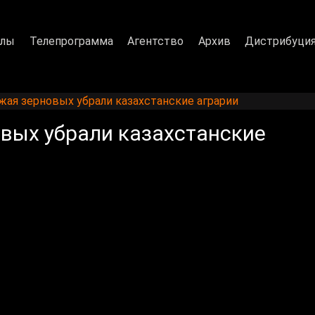
алы
Телепрограмма
Агентство
Архив
Дистрибуци
жая зерновых убрали казахстанские аграрии
овых убрали казахстанские