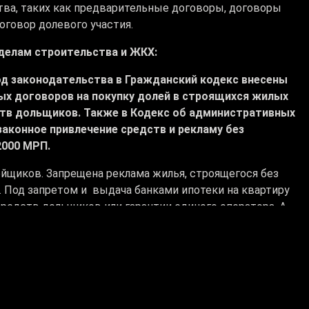
тва, таких как предварительные договоры, договоры
оговор долевого участия.
делам строительства и ЖКХ:
од законодательства в Гражданский кодекс внесены
х договоров на покупку долей в строящихся жилых
ств дольщиков. Также в Кодекс об административных
аконное привлечение средств и рекламу без
2000 МРП.
йщиков. Запрещена реклама жилья, строящегося без
. Под запретом и выдача банками ипотеки на квартиру
редств дольщиков или гарантии единого оператора. А
на увеличен с прежних 300 МРП до 2 тысяч МРП. Кроме
многоквартирном ЖК или комплексе индивидуальных
т Мажилиса Бакытжан Базарбек подчеркнул:
в случае необходимости — снос объектов. Однако, по