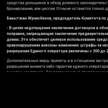
средства дольщиков в обход долевого законодательс
бронирования, или цессии. Отныне останется только д
Бакытжан Жунисбеков, председатель Комитета по 
- В целях недопущения заключения договоров в обх
поправки, запрещающие заключение предварительны
домах. Это обеспечит целевое использование сред
правонарушениях внесены изменения: штрафы за нез
разрешения Единого оператора увеличены с 300 до 
Дополнительные меры приняты и в отношении застро
разрешения акимата либо гарантии единого оператора
в жилом комплексе, без разрешения на привлечение с
штраф за привлечение денег дольщиков в обход зако
того, стройкомпаниям запрещено продавать доли в 
жилых домов дольщикам за наличные деньги. Депута
соблюдение закона существенно упростит контроль и 
его словам, и здесь не всё прозрачно.