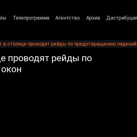
алы
Телепрограмма
Агентство
Архив
Дистрибуци
: в столице проводят рейды по предотвращению падений 
це проводят рейды по
 окон