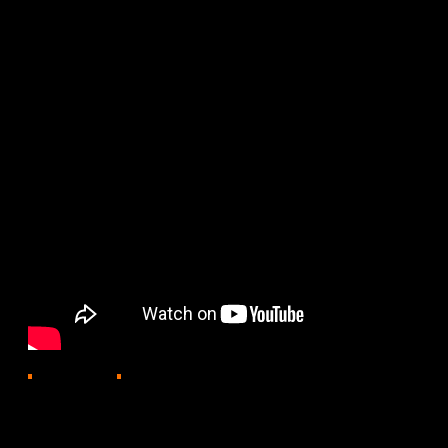
716
30.04.2026, 19:14
Как на практике работает система воздушного патрули