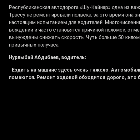
Республиканская автодорога «Шу-Кайнар» одна из ва
Трассу не ремонтировали полвека, за это время она зн
настоящим испытанием для водителей. Многочисленн
вождении и часто становятся причиной поломок, отм
вынуждены снижать скорость. Чуть больше 50 килом
привычных получаса.
Нурлыбай Абдибаев, водитель:
- Ездить на машине здесь очень тяжело. Автомоби
ломаются. Ремонт ходовой обходится дорого, это б
Массовые жалобы водителей в регионе учли и в 2023 
километров автодороги республиканского значения «Ш
общего объёма. Подрядчик не смог организовать рабоч
спецтехники. За это на него подали в суд, признали 
Для продолжения строительства в прошлом году опре
отремонтирует 35 километров трассы, а остальные пр
К работам уже приступили.