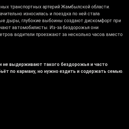
жных транспортных артерий Жамбылской области.
ачительно износилась и поездка по ней стала
ые дыры, глубокие выбоины создают дискомфорт при
ечают автомобилисты. Из-за бездорожья они
етров водители проезжают за несколько часов вместо
ли не выдерживают такого бездорожья и часто
ьёт по карману, но нужно ездить и содержать семью
.
году всё-таки начали капитальный ремонт 56
у-Кайнар». Но за год выполнили лишь около 10% от
ий процесс. У него не было ни работников, ни
недобросовестным, оштрафовали и расторгли договор.
делили новых строителей: отечественная компания
иведёт в порядок иностранная подрядная организация.