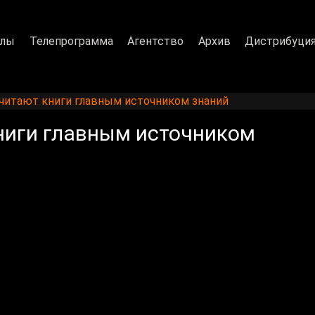
алы
Телепрограмма
Агентство
Архив
Дистрибуци
читают книги главным источником знаний
ниги главным источником