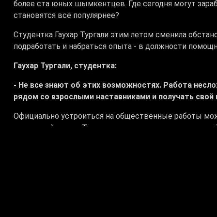
более ста юных шымкентцев. Где сегодня могут зара
становятся всё популярнее?
Студентка Гаухар Тургали этим летом сменила обстано
подработать и набраться опыта - в должности помощ
Гаухар Тургали, студентка:
- Не все знают об этих возможностях. Работа несл
рядом со взрослыми наставниками и получать свой
Официально устроиться на общественные работы можн
карьерный центр. Тем, кто младше, предлагают другой
действует программа «Мои летние каникулы». Правда,
Однако желание заработать у молодёжи от этого не у
Бекболат Алиханов, и.о. директора городского цен
- В данный момент по городу Шымкенту более ста у
направлены, они уже начали работать. Общественная
вычетов, они на руки где-то получают порядка 90 000