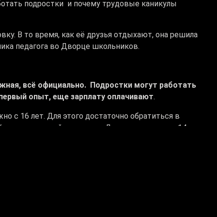
ботать подростки и почему трудовые каникулы
вку. В то время, как её друзья отдыхают, она решила
ника педагога во Дворце школьников.
ожная, всё официально. Подростки могут работать
 первый опыт, еще зарплату оплачивают
.
о с 16 лет. Для этого достаточно обратиться в
 вариант летней занятости. Для подростков от 14 лет
 в Шымкенте свободных вакансий по ней пока нет.
меньшается.
тра трудовой мобильности:
чеников старших классов, и студенты были
 работа, зарплата есть, 28 МРП, с учётом всех
 тенге. То есть, именно, вот эти подростки,