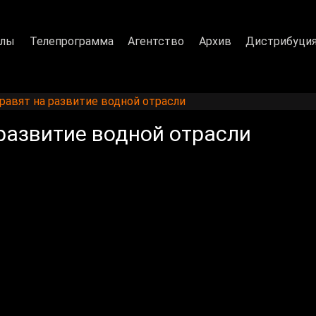
алы
Телепрограмма
Агентство
Архив
Дистрибуци
равят на развитие водной отрасли
развитие водной отрасли