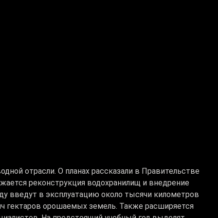
одной отрасли. О планах рассказали в Правительстве
олжается реконструкция водохранилищ и внедрение
оду введут в эксплуатацию около тысячи километров
яч гектаров орошаемых земель. Также расширяется
ециалистов. На предстоящий учебный год выделят