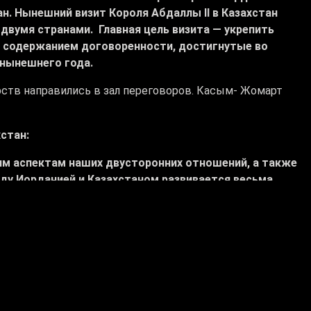
н. Нынешний визит Короля Абдаллы II в Казахстан
двумя странами.
Главная цель визита — укрепить
м содержанием договоренности, достигнутые во
 нынешнего года.
ств направились в зал переговоров. Касым- Жомарт
стан:
им аспектам наших двусторонних отношений, а также
у Иорданией и Казахстаном развивается весьма
тем, которые предстоит обсудить.
крепления двусторонних отношений.
 благодарю Вас за добрые слова и теплый прием. Этот
визита в мою страну несколько месяцев назад.