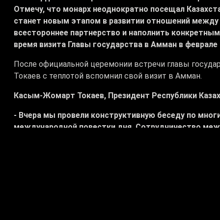
Отмечу, что монарх неоднократно посещал Казахста
станет новым этапом в развитии отношений между 
всестороннее партнерство и наполнить конкретны
время визита Главы государства в Амман в феврале
После официальной церемонии встречи главы государ
Токаев с теплотой вспомнил свой визит в Амман.
Касым-Жомарт Токаев, Президент Республики Казах
- Вчера мы провели конструктивную беседу по мног
международной повестки дня. Сотрудничество межд
успешно. Тем не менее, у нас есть ряд интересных 
Абдалла II тоже подчеркнул важность дальнейшего у
АбдаллаII бен аль Хусейна, король Иордании:
- Превосходительство, мой дорогой брат! Искренне
визит стал продолжением Вашего весьма успешного 