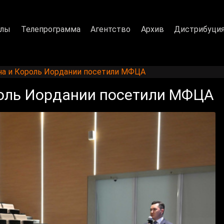
алы
Телепрограмма
Агентство
Архив
Дистрибуци
на и Король Иордании посетили МФЦА
роль Иордании посетили МФЦА