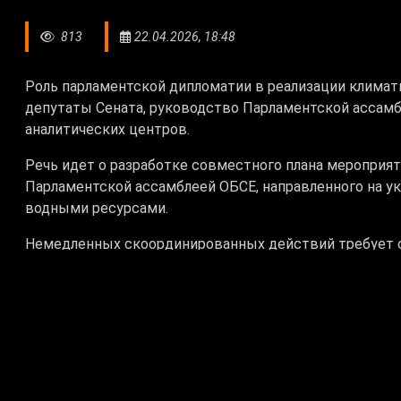
813
22.04.2026, 18:48
Роль парламентской дипломатии в реализации климати
депутаты Сената, руководство Парламентской ассамб
аналитических центров.
Речь идет о разработке совместного плана мероприя
Парламентской ассамблеей ОБСЕ, направленного на у
водными ресурсами.
Немедленных скоординированных действий требует с
растущих нужд агросектора создает прямую угрозу в
Азии. Спикер Сената подчеркнул, что экологическая
стабильность и качество жизни в регионе.
Сейчас в Казахстане реализуются инициативы по дек
энергетики и водосбережению. Парламент должен обе
реализацией достигнутых договоренностей.