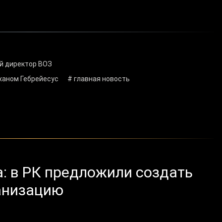
й директор ВОЗ
ханом Гебрейесус
# главная новость
а: в РК предложили создать
анизацию