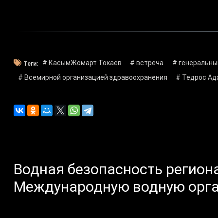
# КасымЖомарт Токаев
# встреча
# генеральны
Теги:
# Всемирной организацией здравоохранения
# Тедрос Ад
Водная безопасность регион
Международную водную орг