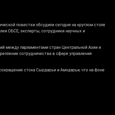
ческой повестки обсудили сегодня на круглом столе
леи ОБСЕ, эксперты, сотрудники научных и
тий между парламентами стран Центральной Азии и
крепление сотрудничества в сфере управления
окращение стока Сырдарьи и Амударьи, что на фоне
одной и продовольственной безопасности Центральной
 деградация напрямую подрывает экономическую
арбонизации экономики, внедрению «зеленой»
спечить законодательную поддержку и контроль за