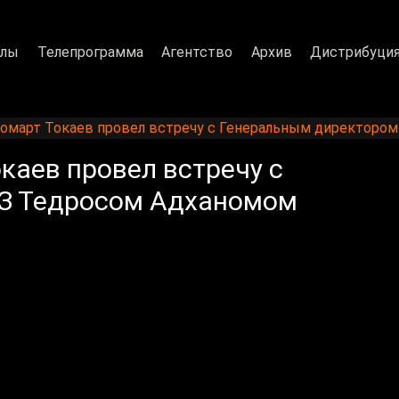
алы
Телепрограмма
Агентство
Архив
Дистрибуци
март Токаев провел встречу с Генеральным директором
аев провел встречу с
З Тедросом Адханомом