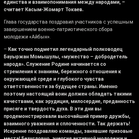
единства и взаимопонимания между народами, –
считает Касым-Жомарт Токаев.
Глава государства поздравил участников с успешным
завершением военно-патриотического сбора
молодежи «Айбын».
–
Как точно подметил легендарный полководец
Бауыржан Момышулы, «мужество – добродетель
народа». Служение Родине начинается со
стремления к знаниям, бережного отношения к
окружающей среде и глубокого чувства
ответственности за будущее страны. Именно
поэтому настоящий воин должен обладать такими
качествами, как эрудиция, милосердие, преданность
присяге и твердость духа. В эти дни вы
продемонстрировали высочайший пример дружбы,
взаимного уважения и сплоченности. Так держать!
Искренне поздравляю команды, занявшие призовые
места! Безусловно, энергия активной молодежи и