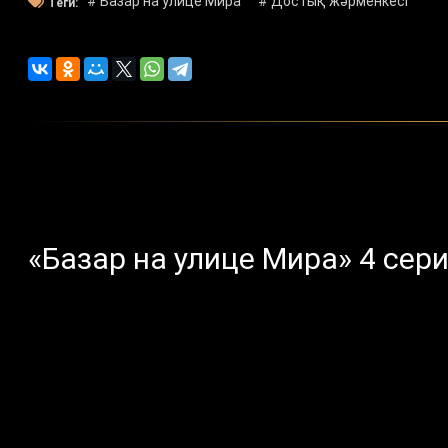
# Базар на улице Мира
# Достық жәрменкесі
Теги:
«Базар на улице Мира» 4 сер