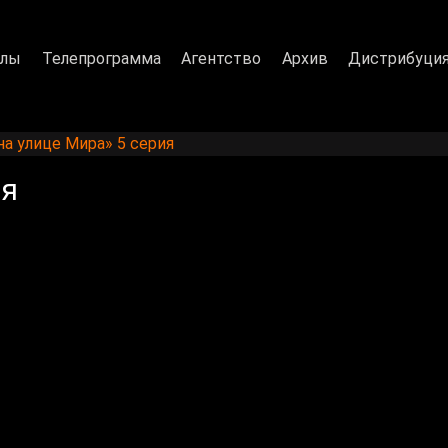
алы
Телепрограмма
Агентство
Архив
Дистрибуци
на улице Мира» 5 серия
ия