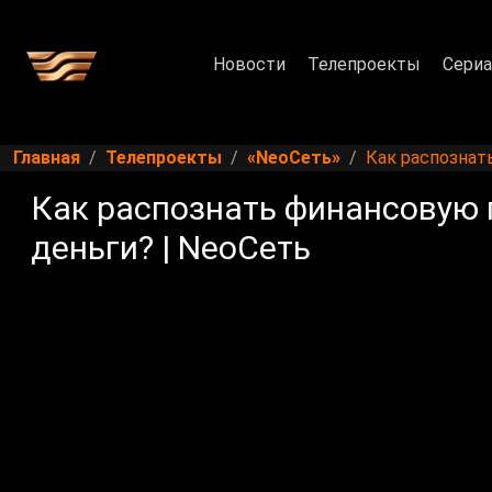
Новости
Телепроекты
Сери
Главная
Телепроекты
«NeoСеть»
Как распознат
Как распознать финансовую 
деньги? | NeoСеть