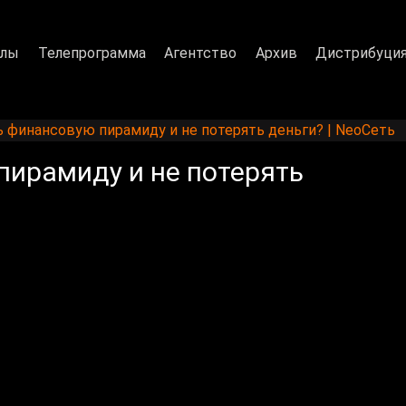
алы
Телепрограмма
Агентство
Архив
Дистрибуци
ь финансовую пирамиду и не потерять деньги? | NeoСеть
пирамиду и не потерять