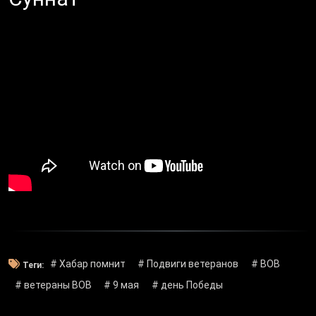
# Хабар помнит
# Подвиги ветеранов
# ВОВ
Теги:
# ветераны ВОВ
# 9 мая
# день Победы