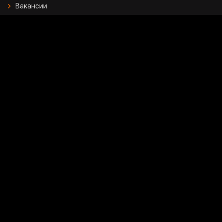
Вакансии
Контакты
Государственные закупки
Вопрос - ответ
Опрос
24.KZ