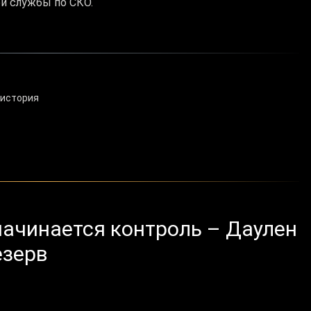
й службы по СКО.
 история
начинается контроль – Даулен
езерв