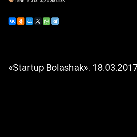
# Startup Bolashak
Теги:
«Startup Bolashak». 18.03.201