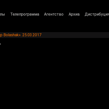
алы
Телепрограмма
Агентство
Архив
Дистрибуци
p Bolashak». 25.03.2017
7