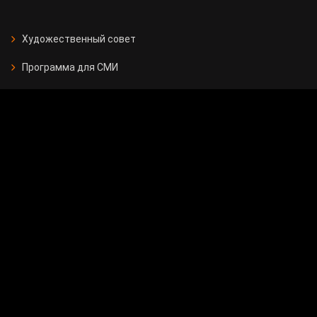
Художественный совет
Программа для СМИ
Отчеты
Для рекламодателей
Вакансии
Контакты
Государственные закупки
Вопрос - ответ
Опрос