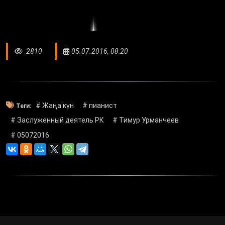
2810
05.07.2016, 08:20
# Жаңа күн
# пианист
Теги:
# Заслуженный деятель РК
# Тимур Урманчеев
# 05072016