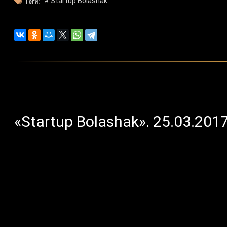
# Startup Bolashak
Теги:
«Startup Bolashak». 25.03.201