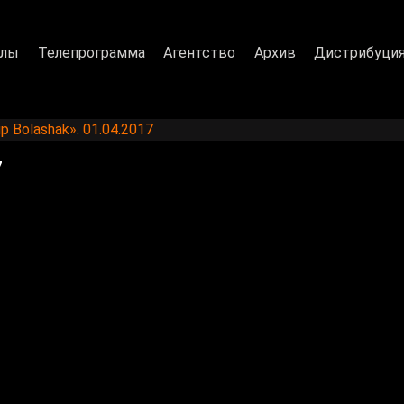
алы
Телепрограмма
Агентство
Архив
Дистрибуци
p Bolashak». 01.04.2017
7