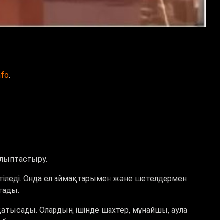
nfo
.
алыптастыру.
етіледі. Онда ел аймақтарымен және шетелдермен
тады.
 қатысады. Олардың ішінде шахтер, мұнайшы, аула