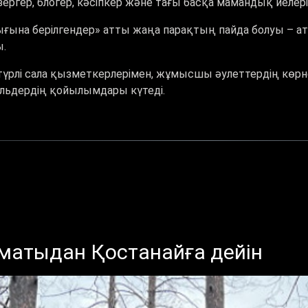
зергер, блогер, кәсіпкер және тағы басқа мамандық иелері
ына берілгендер» атты жаңа парақтың пайда болуы – ат
ды.
үрлі сала қызметкерлерімен, жұмысшы әулеттердің көрнек
льдердің қойылымдары күтеді.
лматыдан Қостанайға дейін