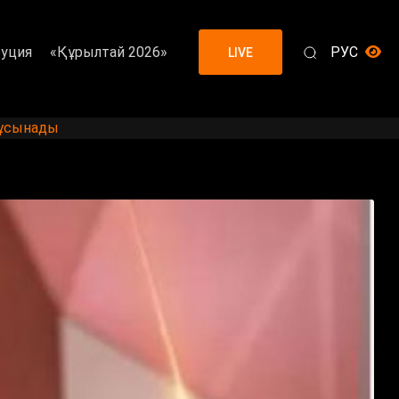
уция
«Құрылтай 2026»
РУС
LIVE
 ұсынады