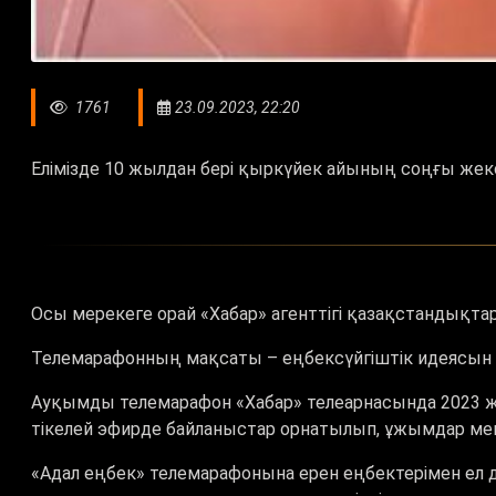
1761
23.09.2023, 22:20
Елімізде 10 жылдан бері қыркүйек айының соңғы жексе
Осы мерекеге орай «Хабар» агенттігі қазақстандықт
Телемарафонның мақсаты – еңбексүйгіштік идеясын 
Ауқымды телемарафон «Хабар» телеарнасында 2023 жы
тікелей эфирде байланыстар орнатылып, ұжымдар мен 
«Адал еңбек» телемарафонына ерен еңбектерімен ел д