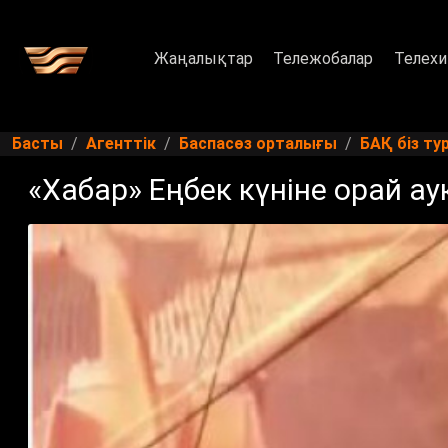
Жаңалықтар
Тележобалар
Телехи
Басты
Агенттік
Баспасөз орталығы
БАҚ біз ту
«Хабар» Еңбек күніне орай 