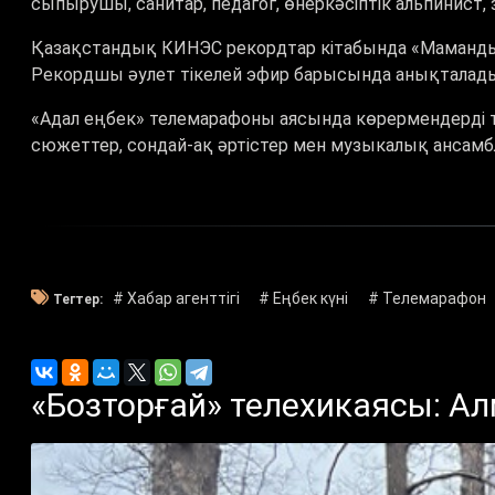
сыпырушы, санитар, педагог, өнеркәсіптік альпинист, 
Қазақстандық КИНЭС рекордтар кітабында «Мамандығ
Рекордшы әулет тікелей эфир барысында анықтала
«Адал еңбек» телемарафоны аясында көрермендерді т
сюжеттер, сондай-ақ әртістер мен музыкалық ансамб
# Хабар агенттігі
# Еңбек күні
# Телемарафон
Тегтер:
«Бозторғай» телехикаясы: А