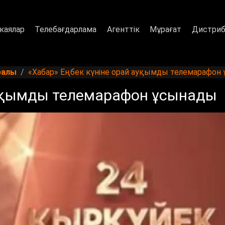
каялар
Телебағдарлама
Агенттік
Мұрағат
Дистриб
ралы
«Хабар» Еңбек күніне орай ауқымды телемарафон
ауқымды телемарафон ұсынады