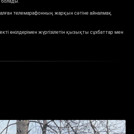
 болады.
алған телемарафонның жарқын сәтіне айналмақ.
ті өкілдерімен жүргізілетін қызықты сұхбаттар мен