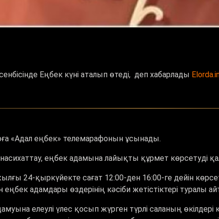
нбісінде Еңбек күні аталып өтеді, деп
хабарлады
Elorda.i
арға «Адал еңбек» телемарафонын ұсынады.
насихаттау, еңбек адамына лайықты құрмет көрсетуді қ
лғы 24-қыркүйекте сағат 12:00-ден 16:00-ге дейін көрс
еңбек адамдары өздерінің кәсіби жетістіктері туралы ай
амуына елеулі үлес қосып жүрген түрлі саланың өкілдері