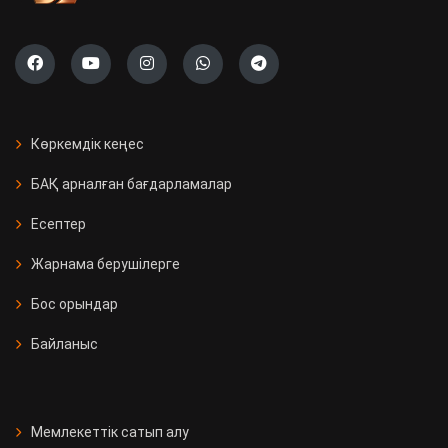
Көркемдік кеңес
БАҚ арналған бағдарламалар
Есептер
Жарнама берушілерге
Бос орындар
Байланыс
Мемлекеттік сатып алу