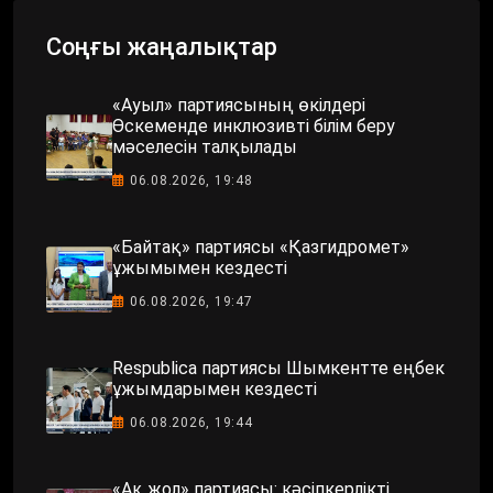
Соңғы жаңалықтар
«Ауыл» партиясының өкілдері
Өскеменде инклюзивті білім беру
мәселесін талқылады
06.08.2026, 19:48
«Байтақ» партиясы «Қазгидромет»
ұжымымен кездесті
06.08.2026, 19:47
Respublica партиясы Шымкентте еңбек
ұжымдарымен кездесті
06.08.2026, 19:44
«Ақ жол» партиясы: кәсіпкерлікті