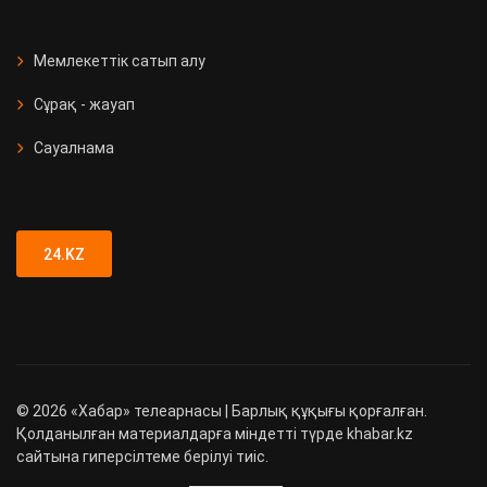
Мемлекеттік сатып алу
Сұрақ - жауап
Сауалнама
24.KZ
©
2026
«Хабар» телеарнасы | Барлық құқығы қорғалған.
Қолданылған материалдарға міндетті түрде khabar.kz
сайтына гиперсілтеме берілуі тиіс.