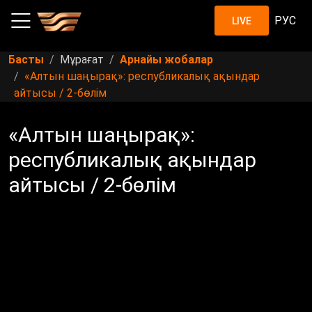
РУС
LIVE
Басты
Мұрағат
Арнайы жобалар
«Алтын шаңырақ»: республикалық ақындар
айтысы / 2-бөлім
«Алтын шаңырақ»:
республикалық ақындар
айтысы / 2-бөлім