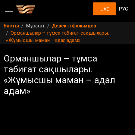
РУС
LIVE
Басты
Мұрағат
Деректі фильмдер
Орманшылар – тұмса табиғат сақшылары.
«Жұмысшы маман – адал адам»
Орманшылар – тұмса
табиғат сақшылары.
«Жұмысшы маман – адал
адам»