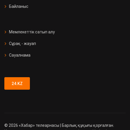
Байланыс
Мемлекеттік сатып алу
Сұрақ - жауап
Сауалнама
24.KZ
©
2026
«Хабар» телеарнасы | Барлық құқығы қорғалған.