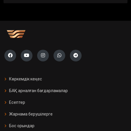
Көркемдік кеңес
БАҚ арналған бағдарламалар
Есептер
Жарнама берушілерге
Бос орындар