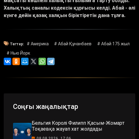
мақсаты көшпелі халықты ғылымға тарту болды.
Халықтың саналы кодексін құрғысы келді. Абай - әлі
күнге дейін қазақ халқын біріктіретін дана тұлға.
# Америка
# Абай Құнанбаев
# Абай 175 жыл
Тегтер:
# Нью Йорк
Соңғы жаңалықтар
Бельгия Королі Филипп Қасым-Жомарт
Тоқаевқа жауап хат жолдады
08.08.2026, 17:06