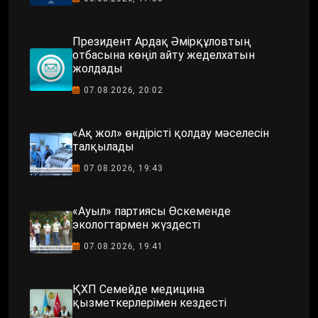
Президент Ардақ Әмірқұловтың
отбасына көңіл айту жеделхатын
жолдады
07.08.2026, 20:02
«Ақ жол» өндірісті қолдау мәселесін
талқылады
07.08.2026, 19:43
«Ауыл» партиясы Өскеменде
экологтармен жүздесті
07.08.2026, 19:41
ҚХП Семейде медицина
қызметкерлерімен кездесті