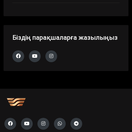
Біздің парақшаларға жазылыңыз