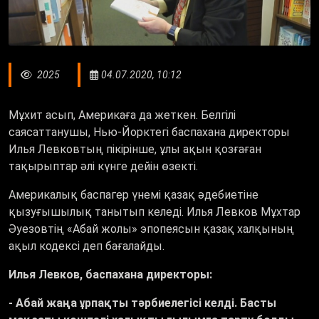
2025
04.07.2020, 10:12
Мұхит асып, Америкаға да жеткен. Белгілі
саясаттанушы, Нью-Йорктегі баспахана директоры
Илья Левковтың пікірінше, ұлы ақын қозғаған
тақырыптар әлі күнге дейін өзекті.
Америкалық баспагер үнемі қазақ әдебиетіне
қызуғышылық танытып келеді. Илья Левков Мұхтар
Әуезовтің «Абай жолы» эпопеясын қазақ халқының
ақыл кодексі деп бағалайды.
Илья Левков, баспахана директоры:
- Абай жаңа ұрпақты тәрбиелегісі келді. Басты