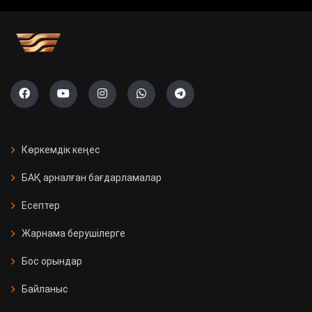
Көркемдік кеңес
БАҚ арналған бағдарламалар
Есептер
Жарнама берушілерге
Бос орындар
Байланыс