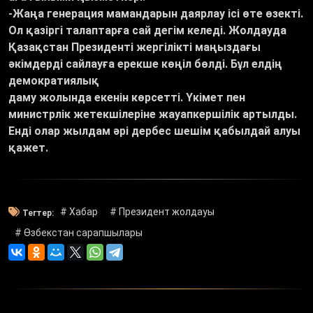
-Жаңа генерация мамандарын даярлау ісі өте өзекті.
Ол қазіргі талаптарға сай дегім келеді. Жолдауда
Қазақстан Президенті жергілікті маңыздағы
әкімдерді сайлауға ерекше көңіл бөлді. Бұл елдің
демократиялық
даму жолында екенін көрсетті. Үкімет пен
министрлік жетекшілеріне жауапкершілік артылды.
Енді олар жылдам әрі дербес шешім қабылдай алуы
қажет.
# Хабар
# Президент жолдауы
Тегтер:
# Өзбекстан сарапшылары