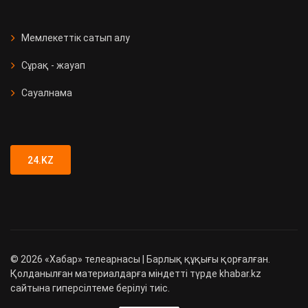
Мемлекеттік сатып алу
Сұрақ - жауап
Сауалнама
24.KZ
©
2026
«Хабар» телеарнасы | Барлық құқығы қорғалған.
Қолданылған материалдарға міндетті түрде khabar.kz
сайтына гиперсілтеме берілуі тиіс.