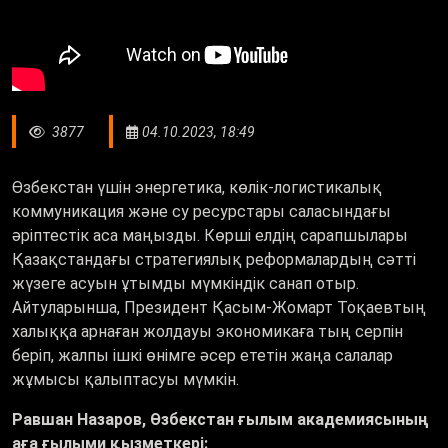
3877
04.10.2023, 18:49
Өзбекстан үшін энергетика, көлік-логистикалық
коммуникация және су ресурстары саласындағы
әріптестік аса маңызды. Көрші елдің сарапшылары
Қазақстандағы стратегиялық реформалардың сәтті
жүзеге асуын ұтымды мүмкіндік санап отыр.
Айтуларынша, Президент Қасым-Жомарт Тоқаевтың
халыққа арнаған жолдауы экономикаға тың серпін
беріп, жалпы ішкі өнімге әсер ететін жаңа салалар
жұмысы қалыптасуы мүмкін.
Равшан Назаров, Өзбекстан ғылым академиясының
аға ғылыми қызметкері: