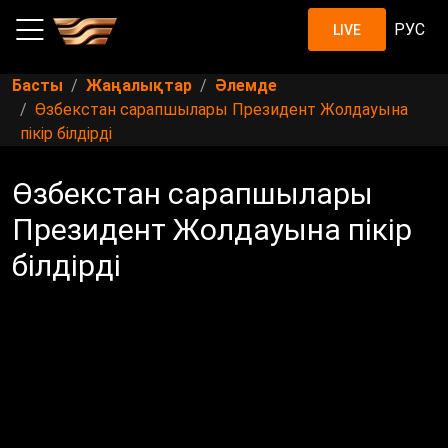
РУС
LIVE
Басты
Жаңалықтар
Әлемде
Өзбекстан сарапшылары Президент Жолдауына
пікір білдірді
Өзбекстан сарапшылары
Президент Жолдауына пікір
білдірді