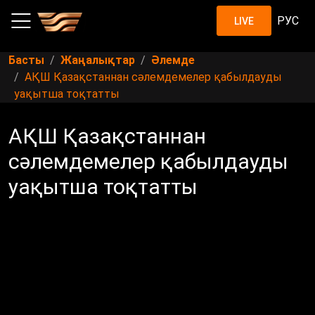
РУС
LIVE
Басты
Жаңалықтар
Әлемде
АҚШ Қазақстаннан сәлемдемелер қабылдауды
уақытша тоқтатты
АҚШ Қазақстаннан
сәлемдемелер қабылдауды
уақытша тоқтатты