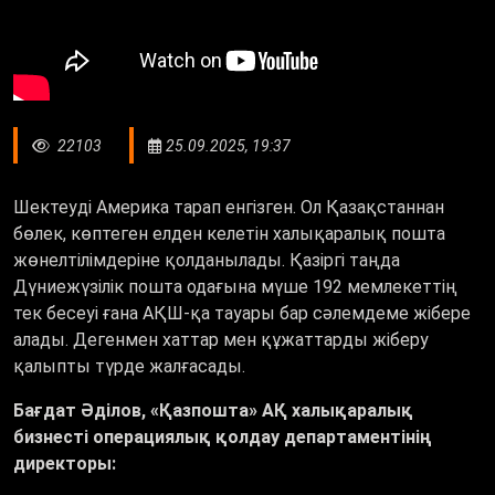
22103
25.09.2025, 19:37
Шектеуді Америка тарап енгізген. Ол Қазақстаннан
бөлек, көптеген елден келетін халықаралық пошта
жөнелтілімдеріне қолданылады. Қазіргі таңда
Дүниежүзілік пошта одағына мүше 192 мемлекеттің
тек бесеуі ғана АҚШ-қа тауары бар сәлемдеме жібере
алады. Дегенмен хаттар мен құжаттарды жіберу
қалыпты түрде жалғасады.
Бағдат Әділов, «Қазпошта» АҚ халықаралық
бизнесті операциялық қолдау департаментінің
директоры: