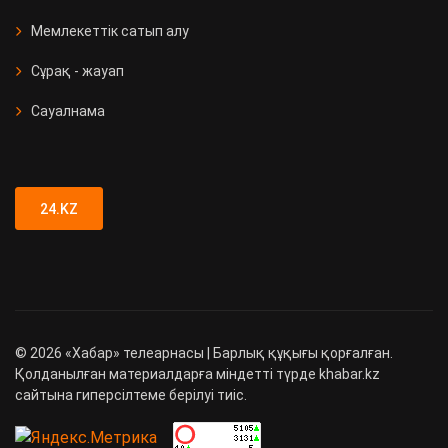
Мемлекеттік сатып алу
Сұрақ - жауап
Сауалнама
24.KZ
©
2026
«Хабар» телеарнасы | Барлық құқығы қорғалған.
Қолданылған материалдарға міндетті түрде khabar.kz
сайтына гиперсілтеме берілуі тиіс.