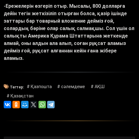
-Ережелерін өзгеріп отыр. Мысалы, 800 долларға
дейін тегін жеткізіліп отырған болса, қазір ішінде
заттары бар товарный вложение дейміз ғой,
солардың бәріне олар салық салмақшы. Сол үшін ол
салықты Америка Құрама Штаттарына жеткенде
алмай, оны алдын ала алып, соған рұқсат аламыз
дейміз ғой, рұқсат алғаннан кейін ғана жібере
аламыз.
# Қазпошта
# сәлемдеме
# АҚШ
Тегтер:
# Қазақстан