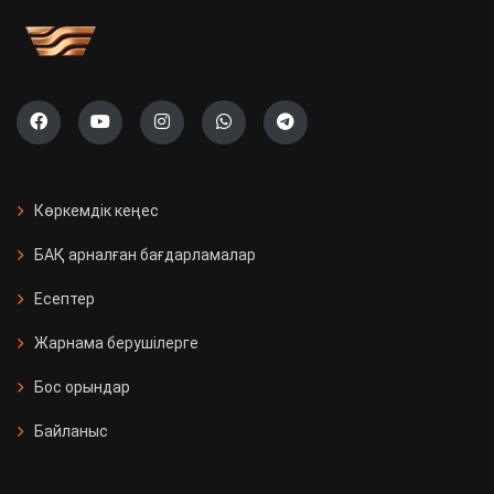
Көркемдік кеңес
БАҚ арналған бағдарламалар
Есептер
Жарнама берушілерге
Бос орындар
Байланыс