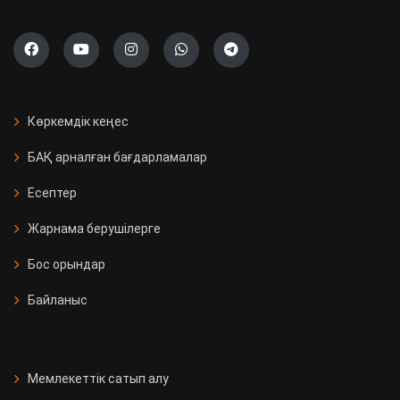
Көркемдік кеңес
БАҚ арналған бағдарламалар
Есептер
Жарнама берушілерге
Бос орындар
Байланыс
Мемлекеттік сатып алу