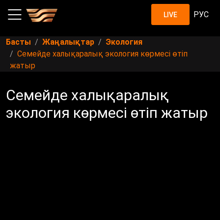
РУС
LIVE
Басты
Жаңалықтар
Экология
Семейде халықаралық экология көрмесі өтіп
жатыр
Семейде халықаралық
экология көрмесі өтіп жатыр