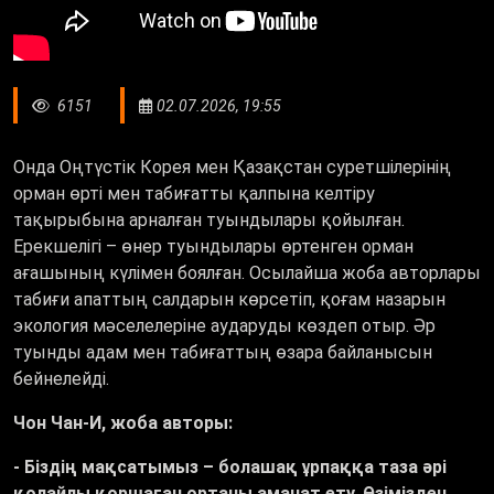
6151
02.07.2026, 19:55
Онда Оңтүстік Корея мен Қазақстан суретшілерінің
орман өрті мен табиғатты қалпына келтіру
тақырыбына арналған туындылары қойылған.
Ерекшелігі – өнер туындылары өртенген орман
ағашының күлімен боялған. Осылайша жоба авторлары
табиғи апаттың салдарын көрсетіп, қоғам назарын
экология мәселелеріне аударуды көздеп отыр. Әр
туынды адам мен табиғаттың өзара байланысын
бейнелейді.
Чон Чан-И, жоба авторы:
- Біздің мақсатымыз – болашақ ұрпаққа таза әрі
қолайлы қоршаған ортаны аманат ету. Өзімізден