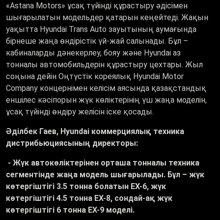
«Аstana Motors» ұсақ түйінді құрастыру әдісімен
шығарылатын модельдер қатарын кеңейтеді. Жақын
уақытта Hyundai Trans Auto зауытының аумағында
бірнеше жаңа өндірістік үй-жай салынады. Бұл –
кабиналарды дәнекерлеу, бояу және Hyundai аз
тонналы автомобильдерін құрастыру цехтары. Жыл
соңына дейін Оңтүстік кореялық Hyundai Motor
Company концернімен келісім аясында қазақстандық
еншілес кәсіпорын жүк көліктерінің үш жаңа моделін,
ұсақ түйінді өндіру желісін іске қосады.
Әділбек Гаев, Hyundai коммерциялық техника
дистрибьюциясының директоры:
- Жүк автокөліктерінен орташа тонналы техника
сегментінде жаңа модель шығарылады. Бұл – жүк
көтергіштігі 3.5 тонна болатын EX-6, жүк
көтергіштігі 4.5 тонна EX-8, сондай-ақ жүк
көтергіштігі 6 тонна EX-9 моделі.