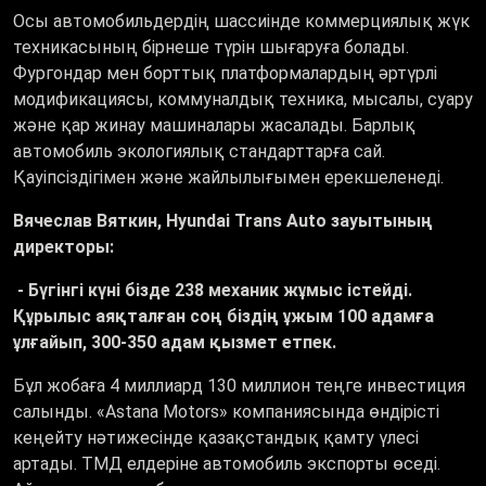
Осы автомобильдердің шассиінде коммерциялық жүк
техникасының бірнеше түрін шығаруға болады.
Фургондар мен борттық платформалардың әртүрлі
модификациясы, коммуналдық техника, мысалы, суару
және қар жинау машиналары жасалады. Барлық
автомобиль экологиялық стандарттарға сай.
Қауіпсіздігімен және жайлылығымен ерекшеленеді.
Вячеслав Вяткин, Hyundai Trans Auto зауытының
директоры:
- Бүгінгі күні бізде 238 механик жұмыс істейді.
Құрылыс аяқталған соң біздің ұжым 100 адамға
ұлғайып, 300-350 адам қызмет етпек.
Бұл жобаға 4 миллиард 130 миллион теңге инвестиция
салынды. «Аstana Motors» компаниясында өндірісті
кеңейту нәтижесінде қазақстандық қамту үлесі
артады. ТМД елдеріне автомобиль экспорты өседі.