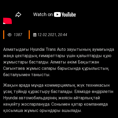
1387
12.02.2021, 20:44
Алматыдағы Hyundai Trans Auto зауытының аумағында
жаңа цехтардың ғимараттары үшін қалыптарды құю
жұмыстары басталды. Алматы әкімі Бақытжан
Сағынтаев жұмыс сапары барысында құрылыстың
басталуымен танысты.
Жақын арада мұнда коммерциялық жүк техникасын
ұсақ түйінді құрастыру басталады. Елімізде өндірілетін
Hyundai автомобильдерінің желісін айтарлықтай
кеңейту жоспарлануда. Сонымен қатар компанияда
қосымша жұмыс орындары ашылады.