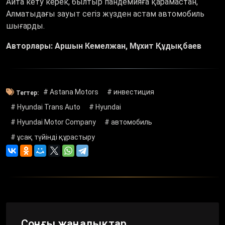
Айта кету керек, былтыр пандемияға қарамастан,
Алматыдағы зауыт сегіз жүзден астам автомобиль
шығарды.
Авторлары: Аршын Кемелжан, Мұхит Құдықбаев
# Аstana Motors
# инвестиция
Тегтер:
# Hyundai Trans Auto
# Hyundai
# Hyundai Motor Company
# автомобиль
# ұсақ түйінді құрастыру
Соңғы жаңалықтар