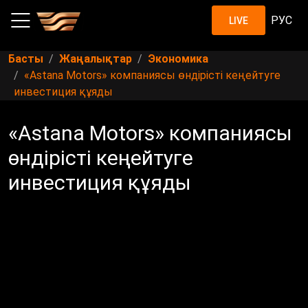
РУС
LIVE
Басты
Жаңалықтар
Экономика
«Аstana Motors» компаниясы өндірісті кеңейтуге
инвестиция құяды
«Аstana Motors» компаниясы
өндірісті кеңейтуге
инвестиция құяды