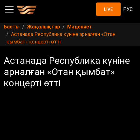
РУС
LIVE
Басты
Жаңалықтар
Мәдениет
Астанада Республика күніне арналған «Отан
қымбат» концерті өтті
Астанада Республика күніне
арналған «Отан қымбат»
концерті өтті