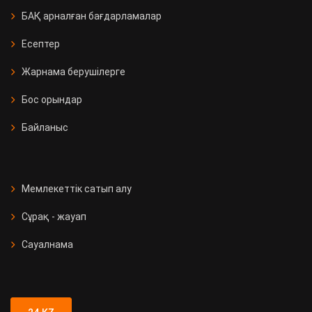
БАҚ арналған бағдарламалар
Есептер
Жарнама берушілерге
Бос орындар
Байланыс
Мемлекеттік сатып алу
Сұрақ - жауап
Сауалнама