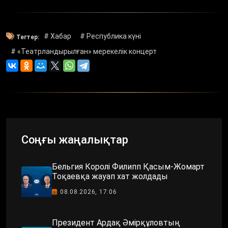
# Хабар
# Республика күні
Тегтер:
# «Театрландырылған» мерекелік концерт
Соңғы жаңалықтар
Бельгия Королі Филипп Қасым-Жомарт
Тоқаевқа жауап хат жолдады
08.08.2026, 17:06
Президент Ардақ Әмірқұловтың