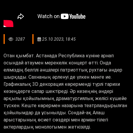
3287
25.10.2023, 18:45
Отан қымбат. Астанада Республика күніне арнап
осындай атаумен мерекелік концерт өтті. Онда
еліміздің белгілі әншілері патриоттық рухтағы әндер
шырқады. Сахнаның әрленуі де үлкен мәнге ие.
Графикалық 3D декорация көрерменді түрлі тарихи
кезеңдерге сапар шектіреді. Әр кезеңнің әндері
арқылы қойылымның драматургиялық желісі күшейе
түскен. Кеште көрермен назарына театрландырылған
қойылымдар да ұсынылды. Сондай-ақ Алаш
арыстарының өсиет сөздері мен арман-тілегі
актерлардың монологымен жеткізілді.