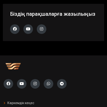
Біздің парақшаларға жазылыңыз
Көркемдік кеңес