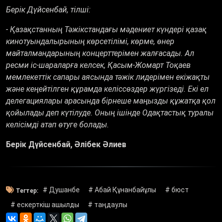
Берік Дүйсенбай, тілші:
- Қазақстанның Тәжікстандағы мәдениет күндері қазақ
кинотуындалырының көрсетілімі, көрме, өнер
майталмандарының концерттерімен жалғасады. Ал
ресми іс-шараларға келсек, Қасым-Жомарт Тоқаев
мемлекеттік сапары аясында тәжік лидерімен екіжақты
және кеңейтілген құрамда келіссөздер жүргізеді. Екі ел
делегациялары арасында бірнеше маңызды құжатқа қол
қойылады деп күтілуде. Оның ішінде Одақтастық туралы
келісімді атап өтуге болады.
Берік Дүйсенбай, Әлібек Әлиев
# Душанбе
# Абай Құнанбайұлы
# бюст
Тегтер:
# ескерткіш ашылды
# таңдаулы