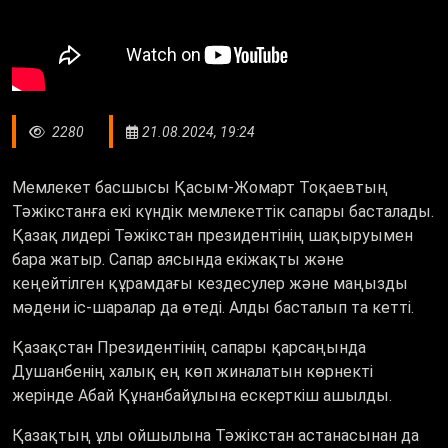
2280
21.08.2024, 19:24
Мемлекет басшысы Қасым-Жомарт Тоқаевтың
Тәжікстанға екі күндік мемлекеттік сапары басталады.
Қазақ лидері Тәжікстан президентінің шақыруымен
бара жатыр. Сапар аясында екіжақты және
кеңейтілген құрамдағы кездесулер және маңызды
мәдени іс-шаралар да өтеді. Алды басталып та кетті.
Қазақстан Президентінің сапары қарсаңында
Душанбенің халық ең көп жиналатын көрнекті
жерінде Абай Құнанбайұлына ескерткіш ашылды.
Қазақтың ұлы ойшылына Тәжікстан астанасынан да