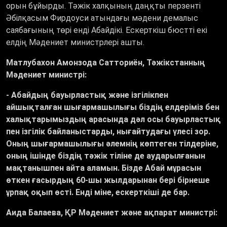
орын бұйырды. Тәжік халқының даңқты перзенті
Әбілқасым Фирдоуси атындағы мәдени демалыс
саябағының төрі енді Абайдікі. Ескерткіш бюстті екі
елдің Мәдениет министрлері ашты.
Матлубахон Амонзода Сатториён, Тәжікстанның
Мәдениет министрі:
- Абайдың бауырластық және ізгілікпен
айшықталған шығармашылығы біздің елдеріміз бен
халықтарымыздың арасында дәл осы бауырластық
пен ізгілік байланыстарды, нығайтудағы үлесі зор.
Оның шығармашылығы әлемнің көптеген тілдеріне,
оның ішінде біздің тәжік тіліне де аударылғанын
мақтанышпен айта аламын. Бізде Абай мұрасын
өткен ғасырдың 60-шы жылдарынан бері бірнеше
ұрпақ оқып өсті. Енді міне, ескерткіші де бар.
Аида Балаева, ҚР Мәдениет және ақпарат министрі: