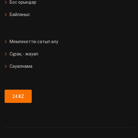
Бос орындар
Байланыс
Мемлекеттік сатып алу
Сұрақ - жауап
Сауалнама
24.KZ