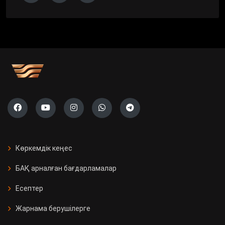
Көркемдік кеңес
БАҚ арналған бағдарламалар
Есептер
Жарнама берушілерге