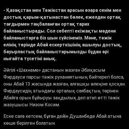
- Қазақстан мен Тәжікстан арасын өзара сенім мен
достық қарым-қатынастан бөлек, ежелден ортақ
тағдырмен таңбаланған ортақ тарих
байланыстырады. Сол себепті екіжақты мәдени
байланыстарға біз шын сүйсінеміз. Мәне, тәжік
елінің төрінде Абай ескерткішінің ашылуы
достық,
бауырластық байланыстарымызды бұдан әрі
нығайта түсетіні анық.
Әйгілі «Шахнаме» дастанын жазған Әбілқасым
Фирдауси парсы-тәжік руханиятының бәйтерегі болса,
оны Абай 13 жасында жазған, алғашқы өлеңіне қосқан.
Фирдаусидің атындағы орталық саябақтың төрінен
Абайға орын бұйыруы заңдылық деп атап өтті тәжік
жазушысы Низом Косим.
Еске сала кетсем, бұған дейін Душанбеде Абай атына
көше берілген болатын.