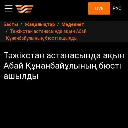
РУС
LIVE
Басты
Жаңалықтар
Мәдениет
Тәжікстан астанасында ақын Абай
Құнанбайұлының бюсті ашылды
Тәжікстан астанасында ақын
Абай Құнанбайұлының бюсті
ашылды