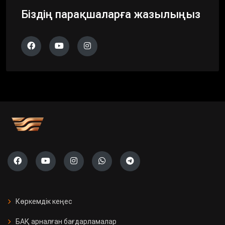
Біздің парақшаларға жазылыңыз
Көркемдік кеңес
БАҚ арналған бағдарламалар