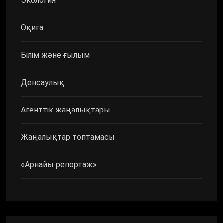
Экология
Оқиға
Білім және ғылым
Денсаулық
Агенттік жаңалықтары
Жаңалықтар топтамасы
«Арнайы репортаж»