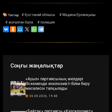
# Қостанай облысы
# Мәдина Ерланқызы
Тегтер:
# жоғалған бала
# полиция
Соңғы жаңалықтар
«Ауыл» партиясының өкілдері
Өскеменде инклюзивті білім беру
мәселесін талқылады
06.08.2026, 19:48
«Байтақ» партиясы «Қазгидромет»