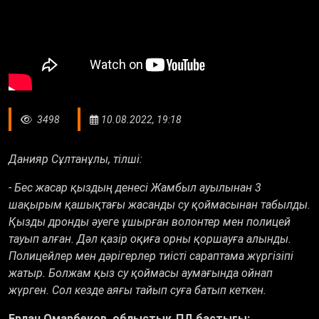
3498
10.08.2022, 19:18
Данияр Сұлтанұлы, тілші:
- Бес жасар қыздың денесі Жамбыл ауылынан 3
шақырым қашықтағы жасанды су қоймасынан табылды.
Қызды дронды әуеге ұшырған волонтер мен полицей
тауып алған. Дәл қазір оқиға орны қоршауға алынды.
Полицейлер мен дәрігерлер тиісті сараптама жүргізіпі
жатыр. Болжам қыз су қоймасы аумағында ойнап
жүрген. Сол кезде аяғы тайып суға батып кеткен.
Ерлан Омарбеков, облыстық ПД бастығы: