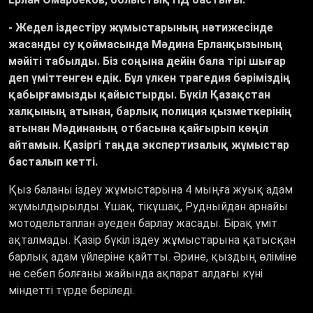
-
Ж
едел іздестіру жұмыстарының нәтижесінде
жасанды су қоймасында Мәдина Ерланқызының
мәйіті табылды. Біз соңына дейін бала тірі шығар
деп үміттенген едік. Бұл үлкен трагедия бәріміздің
қабырғамызды қайыстырды. Бүкіл Қазақстан
халқының атынан, барлық полиция қызметкерінің
атынан Мәдинаның отбасына қайғырып көңіл
айтамын. Қазіргі таңда экспертизалық жұмыстар
басталып кетті.
Қыз баланы іздеу жұмыстарына 4 мыңға жуық адам
жұмылдырылды. Ұшақ, тікұшақ, Рудныйдан арнайы
мотодельтаплан әуеден барлау жасады. Бірақ үміт
ақталмады. Қазір бүкіл іздеу жұмыстарына қатысқан
барлық адам үйлеріне қайтты. Әрине, қыздың өліміне
не себеп болғаны жайында ақпарат алдағы күні
міндетті түрде беріледі.