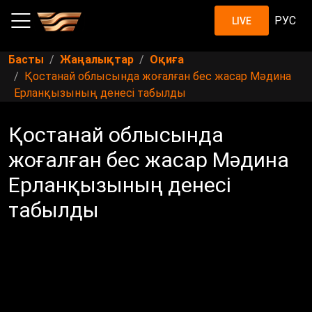
РУС
LIVE
Басты
Жаңалықтар
Оқиға
Қостанай облысында жоғалған бес жасар Мәдина
Ерланқызының денесі табылды
Қостанай облысында
жоғалған бес жасар Мәдина
Ерланқызының денесі
табылды