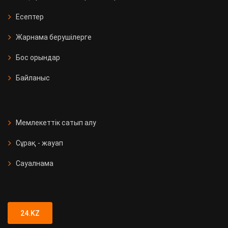
Есептер
Жарнама берушілерге
Бос орындар
Байланыс
Мемлекеттік сатып алу
Сұрақ - жауап
Сауалнама
24.KZ