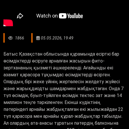
1866
05.05.2026, 19:49
Батыс Қазақстан облысында құрамында есірткі бар
өсімдіктерді өсіруге арналған жасырын фито-
зертхананың қызметі әшкереленді. Ағайынды екі
азамат қарасора тұқымдас өсімдіктерді өсірген.
Олардың бірі жеке үйінің жертөлесін желдету жүйесі
және жарықдиодты шамдармен жабдықтаған. Онда 7
түп өсімдік, буып-түйілген өсімдік тектес зат және 14
миллион теңге тәркіленген. Екінші күдіктінің
пәтеріндегі арнайы жабдықталған екі жылыжайдан 22
түп қарасора мен арнайы құрал-жабдықтар табылды.
Ал олардың ата-анасы тұратын пәтердің балконына