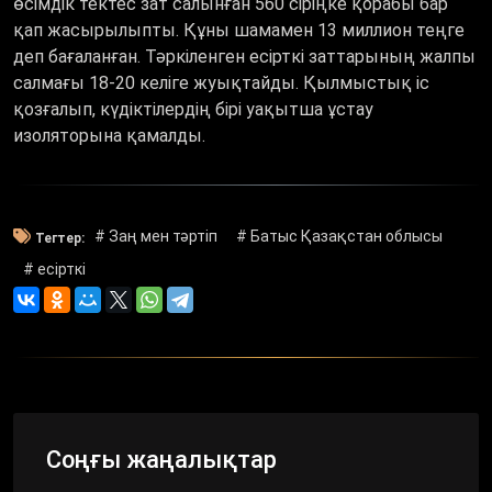
өсімдік тектес зат салынған 560 сіріңке қорабы бар
қап жасырылыпты. Құны шамамен 13 миллион теңге
деп бағаланған. Тәркіленген есірткі заттарының жалпы
салмағы 18-20 келіге жуықтайды. Қылмыстық іс
қозғалып, күдіктілердің бірі уақытша ұстау
изоляторына қамалды.
# Заң мен тәртіп
# Батыс Қазақстан облысы
Тегтер:
# есірткі
Соңғы жаңалықтар