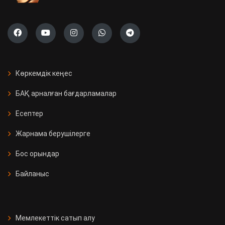
Көркемдік кеңес
БАҚ арналған бағдарламалар
Есептер
Жарнама берушілерге
Бос орындар
Байланыс
Мемлекеттік сатып алу