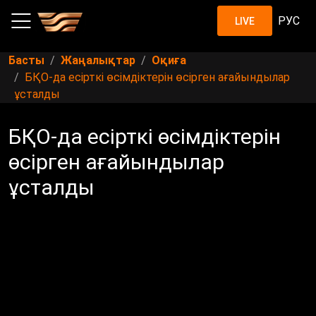
РУС
LIVE
Басты
Жаңалықтар
Оқиға
БҚО-да есірткі өсімдіктерін өсірген ағайындылар
ұсталды
БҚО-да есірткі өсімдіктерін
өсірген ағайындылар
ұсталды