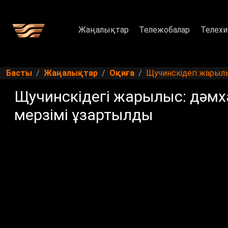
Жаңалықтар
Тележобалар
Телехи
Басты
Жаңалықтар
Оқиға
Щучинскідегі жарылы
Щучинскідегі жарылыс: дәмха
мерзімі ұзартылды