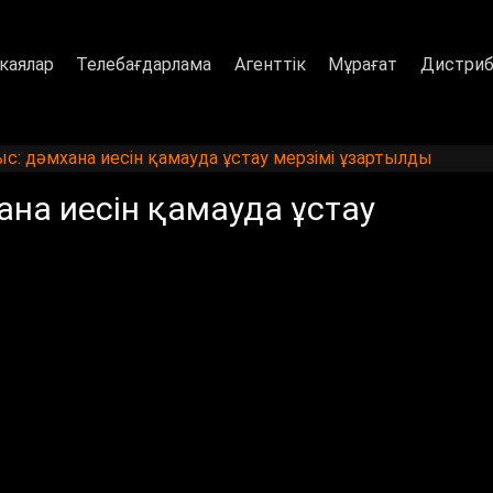
каялар
Телебағдарлама
Агенттік
Мұрағат
Дистриб
с: дәмхана иесін қамауда ұстау мерзімі ұзартылды
на иесін қамауда ұстау