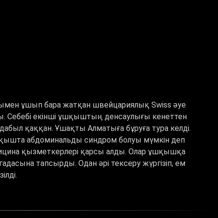
ымен ұшып бара жатқан швейцариялық Swiss әуе
ы. Себебі екінші ұшқыштың денсаулығы кенеттен
дабыл қаққан. Ұшақты Алматыға бұруға тура келді.
ұшқышта абдоминальды синдром болуы мүмкін деп
дицина қызметкерлері қарсы алды. Олар ұшқышқа
дасына тапсырды. Одан әрі тексеру жүргізіп, ем
ілді.