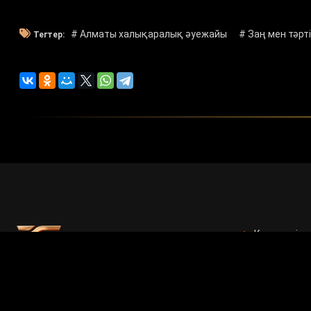
# Алматы халықаралық әуежайы
# Заң мен тәрт
Тегтер:
Көркемдік 
БАҚ арналғ
Есептер