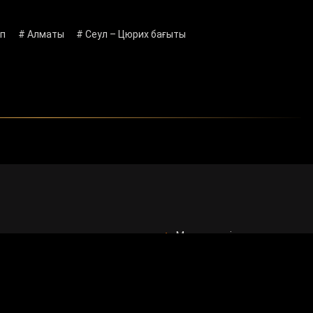
іп
# Алматы
# Сеул – Цюрих бағыты
кеңес
Мемлекеттік сатып алу
ан бағдарламалар
Сұрақ - жауап
Сауалнама