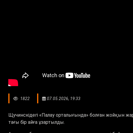
1822
07.05.2026, 19:33
Щучинскідегі
«
Палау орталығында
»
болған жойқын жары
тағы бір айға ұзартылды.