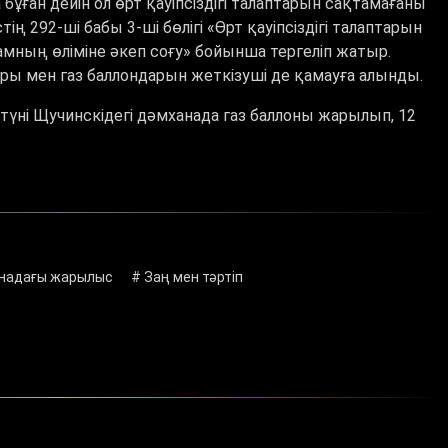
ған дейін ол өрт қауіпсіздігі талаптарын сақтамағаны
тің 292-ші бабы 3-ші бөлігі
«Ө
рт қауіпсіздігі талаптарын
амның өліміне әкеп соғу
»
бойынша тергеліп жатыр.
ры мен газ баллондарын жеткізуші де қамауға алынды.
 түні Щучинскідегі дәмханада газ баллоны жарылып, 12
надағы жарылыс
# Заң мен тәртіп