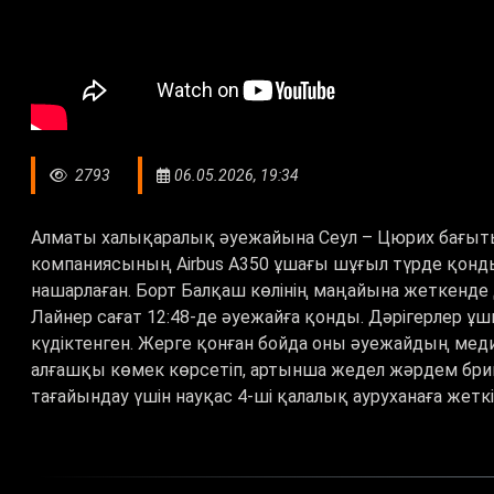
2793
06.05.2026, 19:34
Алматы халықаралық әуежайына Сеул – Цюрих бағыт
компаниясының Airbus A350 ұшағы шұғыл түрде қонд
нашарлаған. Борт Балқаш көлінің маңайына жеткенде 
Лайнер сағат 12:48-де әуежайға қонды. Дәрігерлер 
күдіктенген. Жерге қонған бойда оны әуежайдың ме
алғашқы көмек көрсетіп, артынша жедел жәрдем брига
тағайындау үшін науқас 4-ші қалалық ауруханаға жеткіз