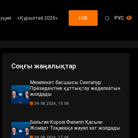
уция
«Құрылтай 2026»
РУС
LIVE
Соңғы жаңалықтар
Мемлекет басшысы Сингапур
Президентіне құттықтау жеделхатын
жолдады
09.08.2026, 10:00
Бельгия Королі Филипп Қасым-
Жомарт Тоқаевқа жауап хат жолдады
08.08.2026, 17:06