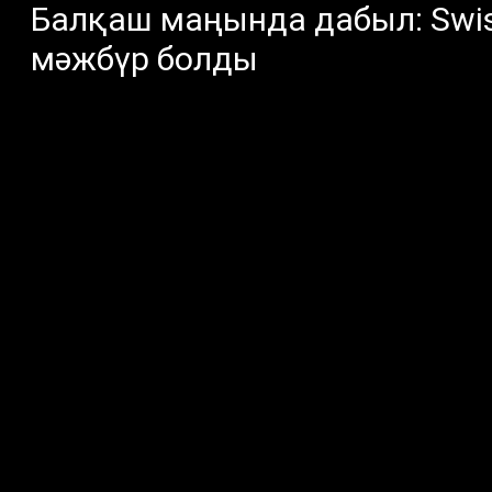
Балқаш маңында дабыл: Swis
мәжбүр болды