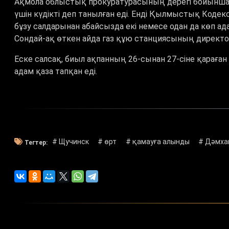
Ақмола облыстық прокуратурасының дерегі бойынша бұ
үшін күдікті деп танылған еді. Енді Қылмыстық Кодекс
бұзу салдарынан абайсызда екі немесе одан да көп ад
Сондай-ақ өткен айда газ құю станциясының директо
Еске салсақ, биыл ақпанның 26-сынан 27-сіне қараған
адам қаза тапқан еді.
# Щучинск
# өрт
# қамауға алынды
# Дәмха
Тегтер: