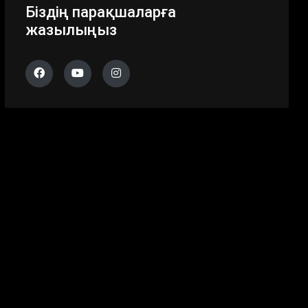
Біздің парақшаларға
жазылыңыз