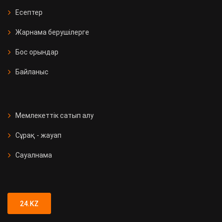
Есептер
Жарнама берушілерге
Бос орындар
Байланыс
Мемлекеттік сатып алу
Сұрақ - жауап
Сауалнама
24.KZ