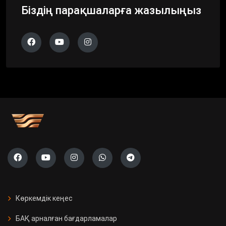
Біздің парақшаларға жазылыңыз
Көркемдік кеңес
БАҚ арналған бағдарламалар