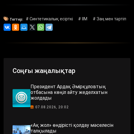
# Синтетикалық есірткі
# ІІМ
# Заң мен тәртіп
Тегтер:
Соңғы жаңалықтар
Президент Ардақ Әмірқұловтың
отбасына көңіл айту жеделхатын
жолдады
07.08.2026, 20:02
«Ақ жол» өндірісті қолдау мәселесін
талқылады