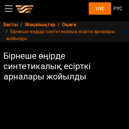
РУС
LIVE
Басты
Жаңалықтар
Оқиға
Бірнеше өңірде синтетикалық есірткі арналары
жойылды
Бірнеше өңірде
синтетикалық есірткі
арналары жойылды