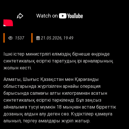
1537
21.05.2026, 19:49
Ішкі істер министрлігі еліміздің бірнеше өңірінде
синтетикалық есірткі таратудың ірі арналарының
жолын кесті.
Алматы, Шығыс Қазақстан мен Қарағанды
облыстарында жүргізілген арнайы операция
барысында салмағы алты килограмнан асатын
синтетикалық есірткі тәркіленді. Бұл заңсыз
айналымға түсуі мүмкін 18 мыңнан астам бірреттік
дозаның алдын алу деген сөз. Күдіктілер қамауға
алынып, тергеу амалдары жүріп жатыр.