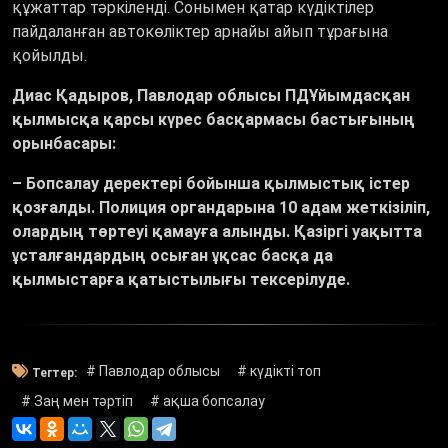
құжаттар тәркіленді. Сонымен қатар күдіктілер
пайдаланған автокөліктер арнайы айып тұрағына
қойылды.
Диас Қадыров, Павлодар облысы ПДҰйымдасқан
қылмысқа қарсы күрес басқармасы бастығының
орынбасары:
– Бопсалау деректері бойынша қылмыстық істер
қозғалды. Полиция органдарына 10 адам жеткізіліп,
олардың төртеуі қамауға алынды. Қазіргі уақытта
ұсталғандардың осыған ұқсас басқа да
қылмыстарға қатыстылығы тексерілуде.
# Павлодар облысы
# күдікті топ
Тегтер:
# Заң мен тәртіп
# ақша бопсалау