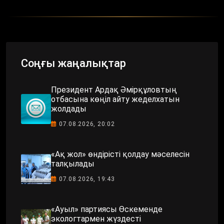
Соңғы жаңалықтар
Президент Ардақ Әмірқұловтың
отбасына көңіл айту жеделхатын
жолдады
07.08.2026, 20:02
«Ақ жол» өндірісті қолдау мәселесін
талқылады
07.08.2026, 19:43
«Ауыл» партиясы Өскеменде
экологтармен жүздесті