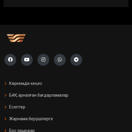
Көркемдік кеңес
БАҚ арналған бағдарламалар
Есептер
Жарнама берушілерге
Бос орындар