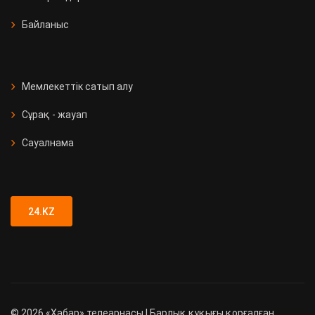
Байланыс
Мемлекеттік сатып алу
Сұрақ - жауап
Сауалнама
24.KZ
©
2026
«Хабар» телеарнасы | Барлық құқығы қорғалған.