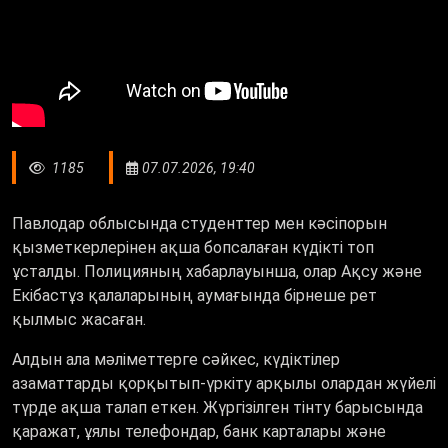
1185
07.07.2026, 19:40
Павлодар облысында студенттер мен кәсіпорын
қызметкерлерінен ақша бопсалаған күдікті топ
ұсталды. Полицияның хабарлауынша, олар Ақсу және
Екібастұз қалаларының аумағында бірнеше рет
қылмыс жасаған.
Алдын ала мәліметтерге сәйкес, күдіктілер
азаматтарды қорқытып-үркіту арқылы олардан жүйелі
түрде ақша талап еткен. Жүргізілген тінту барысында
қаражат, ұялы телефондар, банк карталары және