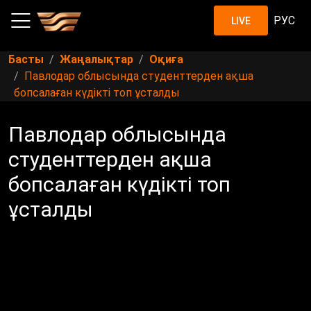
РУС
LIVE
Басты
Жаңалықтар
Оқиға
Павлодар облысында студенттерден ақша
бопсалаған күдікті топ ұсталды
Павлодар облысында
студенттерден ақша
бопсалаған күдікті топ
ұсталды