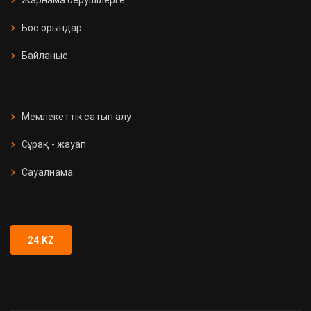
Жарнама берушілерге
Бос орындар
Байланыс
Мемлекеттік сатып алу
Сұрақ - жауап
Сауалнама
24.KZ