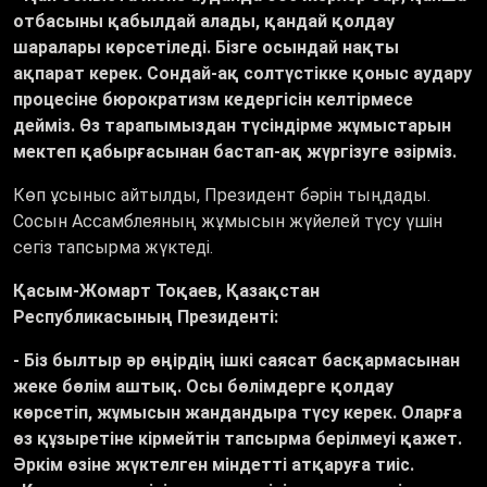
отбасыны қабылдай алады, қандай қолдау
шаралары көрсетіледі. Бізге осындай нақты
ақпарат керек. Сондай-ақ солтүстікке қоныс аудару
процесіне бюрократизм кедергісін келтірмесе
дейміз. Өз тарапымыздан түсіндірме жұмыстарын
мектеп қабырғасынан бастап-ақ жүргізуге әзірміз
.
Көп ұсыныс айтылды, Президент бәрін тыңдады.
Сосын Ассамблеяның жұмысын жүйелей түсу үшін
сегіз тапсырма жүктеді.
Қасым-Жомарт Тоқаев, Қазақстан
Республикасының Президенті:
-
Біз былтыр әр өңірдің ішкі саясат басқармасынан
жеке бөлім аштық. Осы бөлімдерге қолдау
көрсетіп, жұмысын жандандыра түсу керек. Оларға
өз құзыретіне кірмейтін тапсырма берілмеуі қажет.
Әркім өзіне жүктелген міндетті атқаруға тиіс.