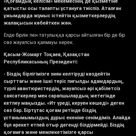
«Қ
оғамдық келісім
»
мекемесінің де қызметіне
қатысты осы талапты ұстануға тиіспіз. Аталған
ұжымдарда жұмыс істейтін қызметкерлердің
жалақысын көбейткен жөн
.
Елде бірлік пен татулыққа қарсы айтылған бір де бір
сөз жауапсыз қалмауы керек.
Қасым-Жомарт Тоқаев, Қазақстан
Республикасының Президенті:
- Біздің бірлігімізге зиян келтіруді көздейтін
сырттағы және ішкі теріс пиғылды адамдардың,
түрлі авантюристердің, жауапсыз әрі қабілетсіз
саясаткерлер мен сарапшылардың жетегінде
кетпеу маңызды.
«
Ит үреді, керуен көшеді
»
деген
сөз бар. Біртұтас қоғам ретінде біздің
ұстанымымыздың дұрыс екеніне сенімдіміз. Алайда
бұл әрекет етпей отыр дегенді білдірмейді. Біздің
қоғамға және мемлекетімізге қарсы