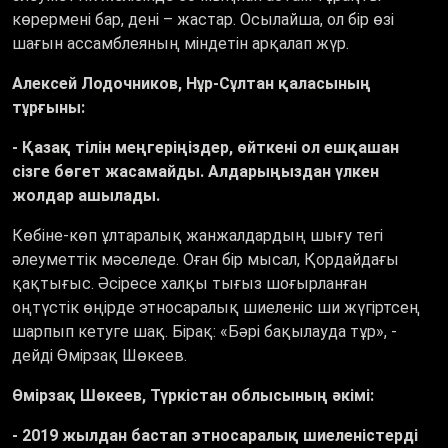
көрермені бар, дені – жастар. Осылайша, ол бір өзі
шағын ассамблеяның міндетін арқалап жүр.
Алексей Лодочников, Нұр-Сұлтан қаласының
тұрғыны:
- Қазақ тілін меңгеріңіздер, өйткені ол ешқашан
сізге бөгет жасамайды. Алдарыңыздан үлкен
жолдар ашылады
.
Көбіне-көп ұлтаралық жанжалдардың шығу тегі
әлеуметтік мәселеде. Оған бір мысал, Қордайдағы
қақтығыс. Әсіресе халқы тығыз шоғырланған
оңтүстік өңірде этносаралық шиеленіс ши жүгіртсең
шарпып кетуге шақ. Бірақ: «Бәрі бақылауда тұр», -
дейді Өмірзақ Шөкеев.
Өмірзақ Шөкеев, Түркістан облысының әкімі:
-
2019
жылдан бастап этносаралық шиеленістерді