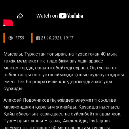
1759
21.10.2021, 19:17
Мысалы, Түркістан топырағына тұрақтаған 40 мың
тәжік мемлекеттік тілде білім алу үшін аралас
мектептердің санын көбейтуді сұраса, Оңтүстіктегі
өзбек халқы солтүстік аймаққа қоныс аударуға қарсы
емес. Тек бюрократиялық кедергілерді азайтуды
сұрайды.
Алексей Лодочниковтің әзілдері әлеуметтік желіде
миллиондаған қаралым жинайды. Қазақша ныспысы
Қайықбаевтың қазақшасына сүйсінбейтін адам жоқ.
Түрі – орыс, жаны – қазақ. Алексейдің Instagram
әлеуметтік желісінде 50 мыңнан астам тұрақты