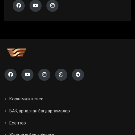
Көркемдік кеңес
БАҚ арналған бағдарламалар
Есептер