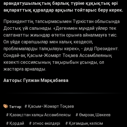
арандатушылықтың барлық түріне құқықтық әрі
ақпараттық құралдар арқылы тойтарыс беру керек
.
Президенттің тапсырмасымен Түркістан облысында
Достық үйі салынады. «Дегенмен мұндай үйлер тек
салтанатты жиындар өтетін орынға айналмауға тиіс.
Ол үйде сарапшылар мен халық кездесіп,
проблемаларды талқылауы керек», - деді Президент.
Сондай-ақ Қасым-Жомарт Тоқаев Ассамблеяның
кезекті сессиясының тақырыбын ұсынды, ол
жастарға арналады.
Авторы: Гүлжан Марқабаева
# Қасым–Жомарт Тоқаев
Тегтер:
# Қазақстан халқы Ассамблеясы
# Өмірзақ Шөкеев
# Қордай
# этнос өкілдері
# Қоғамдық келісім