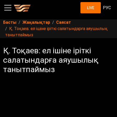
РУС
LIVE
Басты
Жаңалықтар
Саясат
Қ. Тоқаев: ел ішіне іріткі салатындарға аяушылық
танытпаймыз
Қ. Тоқаев: ел ішіне іріткі
салатындарға аяушылық
танытпаймыз