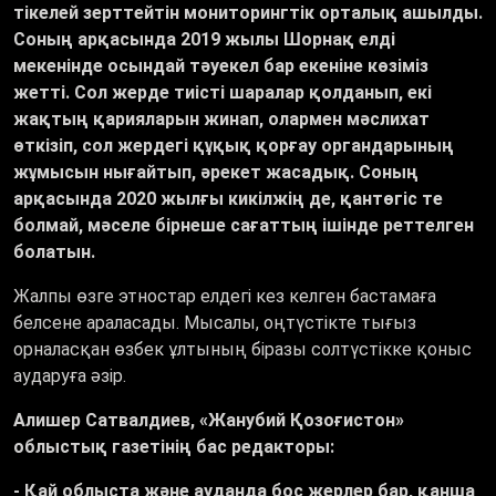
тікелей зерттейтін мониторингтік орталық ашылды.
Соның арқасында 2019 жылы Шорнақ елді
мекенінде осындай тәуекел бар екеніне көзіміз
жетті. Сол жерде тиісті шаралар қолданып, екі
жақтың қарияларын жинап, олармен мәслихат
өткізіп, сол жердегі құқық қорғау органдарының
жұмысын нығайтып, әрекет жасадық. Соның
арқасында 2020 жылғы кикілжің де, қантөгіс те
болмай, мәселе бірнеше сағаттың ішінде реттелген
болатын
.
Жалпы өзге этностар елдегі кез келген бастамаға
белсене араласады. Мысалы, оңтүстікте тығыз
орналасқан өзбек ұлтының біразы солтүстікке қоныс
аударуға әзір.
Алишер Сатвалдиев,
«
Жанубий Қозоғистон
»
облыстық газетінің бас редакторы:
-
Қ
ай облыста және ауданда бос жерлер бар, қанша