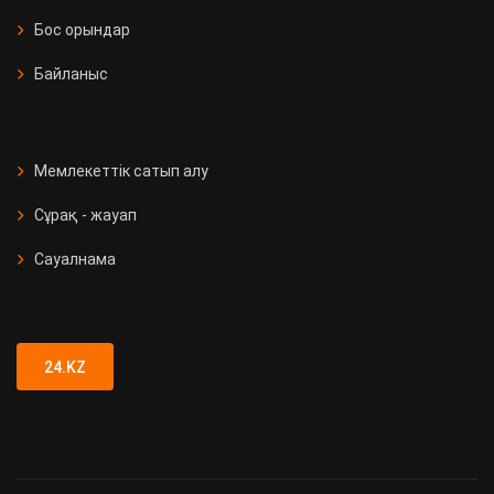
Бос орындар
Байланыс
Мемлекеттік сатып алу
Сұрақ - жауап
Сауалнама
24.KZ