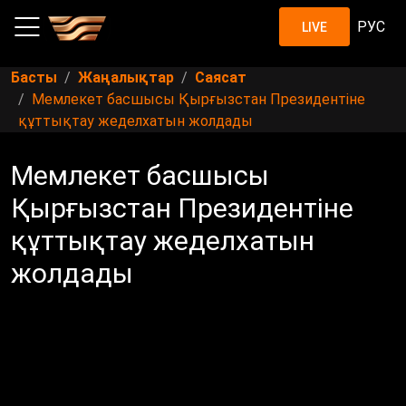
РУС
LIVE
Басты
Жаңалықтар
Саясат
Мемлекет басшысы Қырғызстан Президентіне
құттықтау жеделхатын жолдады
Мемлекет басшысы
Қырғызстан Президентіне
құттықтау жеделхатын
жолдады