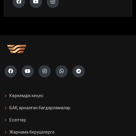
Көркемдік кеңес
БАҚ арналған бағдарламалар
Есептер
Жарнама берушілерге