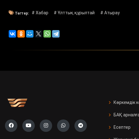
# Хабар
# Ұлттық құрылтай
# Атырау
Тегтер:
Көркемдік 
БАҚ арналғ
Есептер