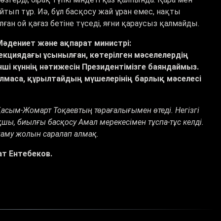
йтып тұр. Иә, бұл басқосу жай ұран емес, нақты
н ой қағаз бетіне түседі, яғни қараусыз қалмайды.
әдениет және ақпарат министрі:
екциядағы ұсынылған, көтерілген мәселелердің
ші күннің нәтижесін Президентімізге баяндаймыз.
лмаса, құрылтайдың мүшелерінің барлық мәселесі
Қасым-Жомарт Тоқаевтың төрағалығымен өтеді. Негізгі
ы, биылғы басқосу Амал мерекесімен тұспа-тұс келді.
 даму жолын саралап алмақ.
ат Ентебеков.