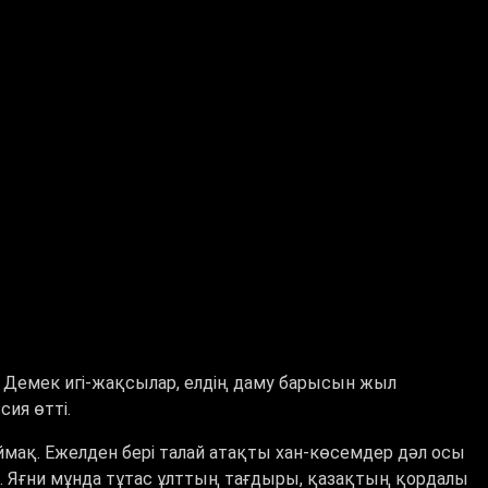
. Демек игі-жақсылар, елдің даму барысын жыл
ия өтті.
ймақ. Ежелден бері талай атақты хан-көсемдер дәл осы
. Яғни мұнда тұтас ұлттың тағдыры, қазақтың қордалы