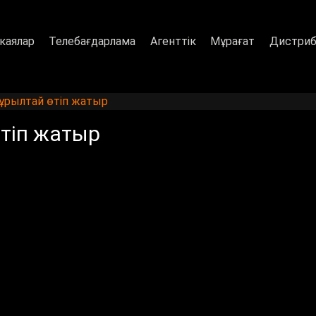
каялар
Телебағдарлама
Агенттік
Мұрағат
Дистриб
ұрылтай өтіп жатыр
тіп жатыр