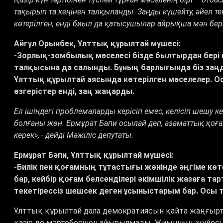
тақырып та кеңінен талқыланды. Заңды күшейту, әйел т
көтерілген, енді биыл да қатысушылар айрықша мән бер
Айгүл Орынбек, Ұлттық құрылтай мүшесі:
-Зорлық-зомбылық мәселесі бізде былтырдан бері 
талқысына да салынды. Бұның барлығында біз заңд
Ұлттық құрылтай аясында көтерілген мәселелер. О
өзгерістер енді, заң жаңарды.
Ел ішіндегі проблемаларды керісіп емес, келісіп шешу 
болғаны жөн. Ермұрат Бапи осылай деп, азаматтық қоғам
керек», - дейді Мәжіліс депутаты.
Ермұрат Бәпи, Ұлттық құрылтай мүшесі:
-Билік пен қоғамның тұтастығы жөнінде әңгіме кө
бар, кейбір қоғам белсенділері әкімшілік жазаға та
текетірессіз шешсек деген ұсыныстарым бар. Осы тұ
Ұлттық құрылтай дала демократиясын қайта жаңғыртт
қазір де мәртебесінен айырылмады. Жиынның жүйесі өз