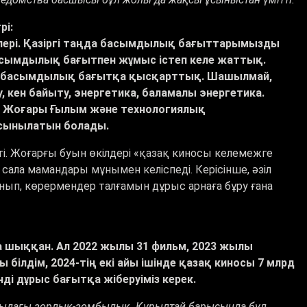
рі:
шелері. Қазіргі таңда басымдылық бағыттарымызды
басымдылық бағытпен жұмыс істеп келе жаттық.
і басымдылық бағытқа қысқарттық. Шашылмай,
 кен байыту, энергетика, баламалы энергетика.
ы Жоғары Ғылым және технологиялық
сынылатын болады.
ті. Жоғарғы буын өкілдері «қазақ киносы келемежге
 сала мамандары мұнымен келіспеді. Керісінше, әзіл
нып, көрермендер талғамын дұрыс арнаға бұру ғана
а шыққан. Ал 2022 жылы 31 фильм, 2023 жылы
білдім, 2024-тің екі айы ішінде қазақ киносы 7 млрд
нді дұрыс бағытқа жіберуіміз керек.
отбасыдағы зорлық-зомбылық. Құрылтай барысында бұл