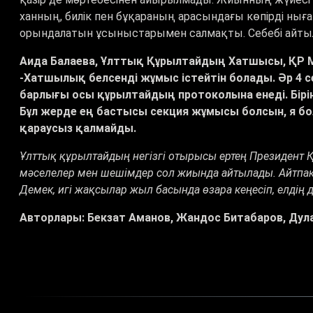
ханның, билік пен бұқараның арасындағы көпірді ныға
орындалатын ұсыныстарымен салмақты. Себебі айтылға
Аида Балаева, Ұлттық Құрылтайдың Хатшысы, ҚР М
-Хатшылық белсенді жұмыс істейтін болады. Әр 4 с
барлығы осы құрылтайдың протоколына енеді. Бірін
Бұл жерде ең бастысы секция жұмысы болсын, я бо
қараусыз қалмайды.
Ұлттық құрылтайдың негізгі отырысы ертең Президент 
мәселелер мен шешімдер сол жиында айтылады. Айтпақш
Демек, игі жақсылар жыл басында өзара кеңесіп, елдің
Авторлары: Бекзат Аманов, Жандос Битабаров, Дул