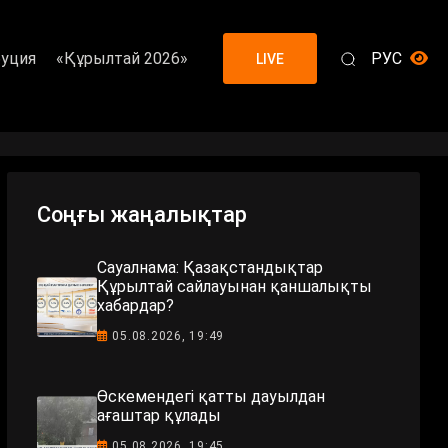
уция
«Құрылтай 2026»
РУС
LIVE
Соңғы жаңалықтар
Сауалнама: Қазақстандықтар
Құрылтай сайлауынан қаншалықты
хабардар?
05.08.2026, 19:49
Өскемендегі қатты дауылдан
ағаштар құлады
05.08.2026, 19:45