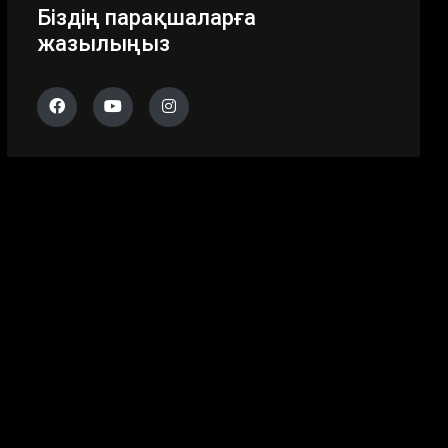
Біздің парақшаларға
жазылыңыз