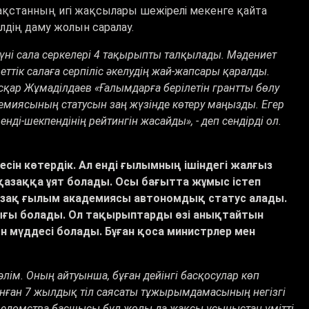
азақстанның игі жақсылары шежірелі мекенге қайта
лдің даму жолын саралау.
ні сала серкелері 4 тақырыпты талқылады. Мәдениет
еттік салаға серпіліс әкелудің жай-жапсары қаралды.
сқар Жұмаділдаев «Ғалымдарға берілетін грантты бөлу
адемиясының статусын заң жүзінде көтеру маңызды. Егер
і-шекпендінің рейтингін жасайды», - деп сендірді ол.
бесін көтердік. Ал енді ғылымның ішіндегі жалғыз
қазаққа ұят болады. Осы бағытта жұмыс істеп
азақ ғылым академиясы автономдық статус алады.
ығы болады. Ол тақырыптарды өзі анықтайтын
н мүддесі болады. Бұған қоса министрлер мен
лім. Оның айтуынша, бұған дейінгі басқосулар көп
данған 7 жылдық тіл саясаты тұжырымдамасының негізгі
 ведомства басшысы бұл жолы да жақсы ұсыныстан үмітті.