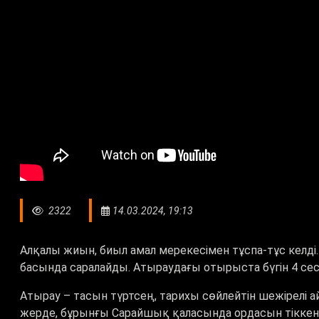
2322
14.03.2024, 19:13
Алқалы жиын, биыл амал мерекесімен тұспа-тұс келді
басында саралайды. Атыраудағы отырыста бүгін 4 сесс
Атырау – тасын түртсең, тарихы сөйлейтін шежірелі а
жерде, бұрынғы Сарайшық қаласында ордасын тіккен