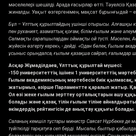
мәселелері шешілді. Арада ғасырлар өтті. Тәуелсіз Қ
жиналды. Уақыт өзгергенімен, мақсат бұрынғыдай – е
Бұл – Ұлттық құрылтайдың үшінші отырысы. Алғашқы кү
пен руханият, азаматтық қоғам, білім-ғылым және әлеум
Салмақты сарапшылардан оймақты ой түсті. Мәселен, А
жүйесін өзгерту керек», - дейді. «Одан бөлек, Ғылым ак
ұсыныс орындалса, ғылым қазақша сайрап, ғалымдар шенд
Асқар Жұмаділдаев, Ұлттық құрылтай мүшесі:
-150 университеттің ішінен 1 университеттің мәрте
Ғылым академиясының мәртебесін биік қылмасақ, 
жатырмыз, әзірше Парламентте қаралып жатыр. Қ
Ол өзі жеке ғылым зерттеу орталықтарын ашу құқ
болады және қазақ тілін ғылым тіліне айналдыраты
әкімдердің рейтингісін де анықтау құқығы болады.
Саланың кемшіл тұстары министр Саясат Нұрбекке де мә
түйіткілді тарқатуға сеп берді. Мысалы, былтыр қабыл
бөлімдерін осы құрылтай мүшелері енгізді. Сондықтан