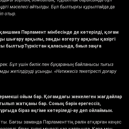
еңдігі мәселесі айтылды. Бұл былтырғы құрылтайда да
іп отыр.
қаншама Парламент мінбесінде де көтерілді, қоғам
ы шығару арқылы, заңды өзгерту арқылы қазіргі
сы былтырТүркістан қаласында, биыл заңға
керек. Бұл үшін билік пен бұқараның байланысы тығыз
ды жетілдіруді ұсынды. «Нәтижесіз текетіресті доғару
термекші ойым бар. Қоғамдағы жекелеген жағдайлар
ртылып жатқаны бар. Соның бәрін ерегессіз,
рғыда біраз әңгіме көтеріледі-ау деп ойлаймын.
ы. Бағзы заманда Парламенттің рөлін атқарған кеңес
герді, бірақ түпкі міндеті қаз қалпында. Қара мен