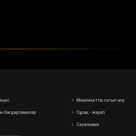
кеңес
Мемлекеттік сатып алу
ан бағдарламалар
Сұрақ - жауап
Сауалнама