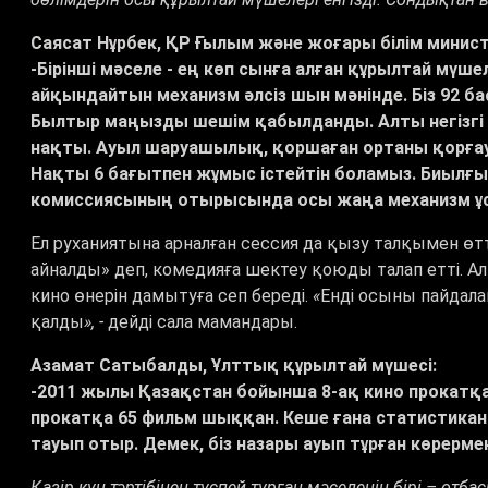
Саясат Нұрбек, ҚР Ғылым және жоғары білім минист
-Бірінші мәселе - ең көп сынға алған құрылтай мү
айқындайтын механизм әлсіз шын мәнінде. Біз 92 
Былтыр маңызды шешім қабылданды. Алты негізг
нақты. Ауыл шаруашылық, қоршаған ортаны қорғау,
Нақты 6 бағытпен жұмыс істейтін боламыз. Биылғ
комиссиясының отырысында осы жаңа механизм ұ
Ел руханиятына арналған сессия да қызу талқымен өт
айналды» деп, комедияға шектеу қоюды талап етті. Ал
кино өнерін дамытуға сеп береді.
«
Енді осыны пайдала
қалды
», -
дейді сала мамандары.
Азамат Сатыбалды, Ұлттық құрылтай мүшесі:
-2011 жылы Қазақстан бойынша 8-ақ кино прокатқ
прокатқа 65 фильм шыққан. Кеше ғана статистиканы 
тауып отыр. Демек, біз назары ауып тұрған көрерме
Қазір күн тәртібінен түспей тұрған мәселенің бірі – 