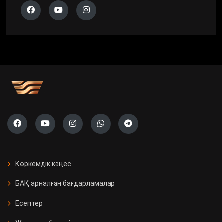
Көркемдік кеңес
БАҚ арналған бағдарламалар
Есептер