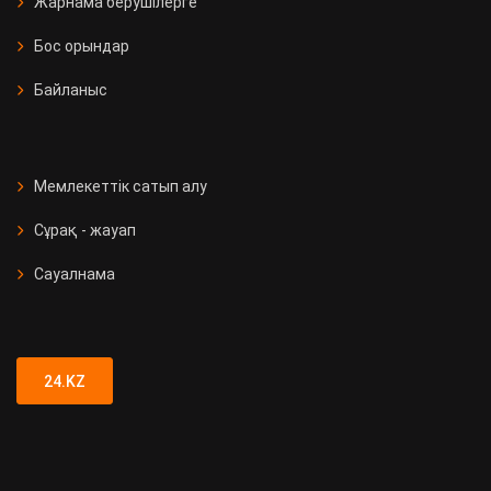
Жарнама берушілерге
Бос орындар
Байланыс
Мемлекеттік сатып алу
Сұрақ - жауап
Сауалнама
24.KZ