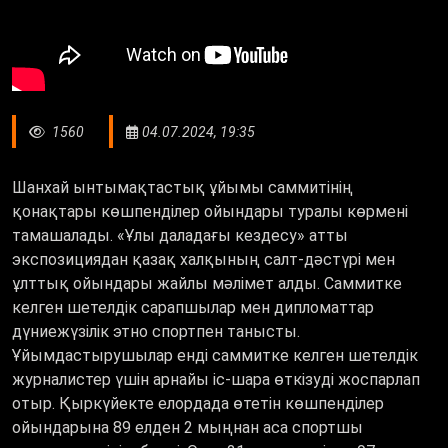
1560
04.07.2024, 19:35
Шанхай ынтымақтастық ұйымы саммитінің
қонақтары көшпенділер ойындары туралы көрмені
тамашалады. «Ұлы даладағы кездесу» атты
экспозициядан қазақ халқының салт-дәстүрі мен
ұлттық ойындары жайлы мәлімет алды. Саммитке
келген шетелдік сарапшылар мен дипломаттар
дүниежүзілік этно спортпен танысты.
Ұйымдастырушылар енді саммитке келген шетелдік
журналистер үшін арнайы іс-шара өткізуді жоспарлап
отыр. Қыркүйекте елордада өтетін көшпенділер
ойындарына 89 елден 2 мыңнан аса спортшы