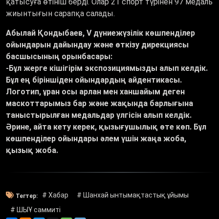
қатысуға өтініш берді. Олар 21 спорт түрінен 97 медаль
жиынтығын сарапқа салады.
Абылай Қондыбаев, V дүниежүзілік көшпенділер
ойындарын дайындау және өткізу дирекциясы
басшысының орынбасары:
-Бұл жерге кішігірім экспозициямызды алып келдік.
Бұл ең біріншіден ойындардың айдентикасы.
Логотип, ұран осы арлан мен ханшайым деген
маскоттарымыз бар және жақында барлығына
таныстырылған медальдар үлгісін алып келдік.
Әрине, айта кету керек, қызығушылық өте көп. Бұл
көшпенділер ойындары әлем үшін жаңа жоба,
қызық жоба.
# Хабар
# Шанхай ынтымақтастық ұйымы
Тегтер:
# ШЫҰ саммиті