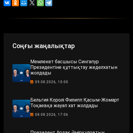
Соңғы жаңалықтар
Мемлекет басшысы Сингапур
Президентіне құттықтау жеделхатын
жолдады
09.08.2026, 10:00
Бельгия Королі Филипп Қасым-Жомарт
Тоқаевқа жауап хат жолдады
08.08.2026, 17:06
Президент Ардақ Әмірқұловтың