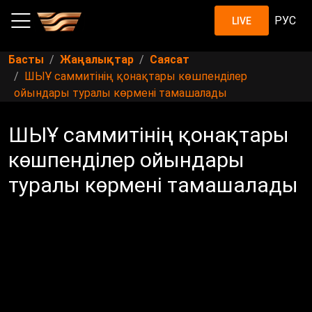
РУС
LIVE
Басты
Жаңалықтар
Саясат
ШЫҰ саммитінің қонақтары көшпенділер
ойындары туралы көрмені тамашалады
ШЫҰ саммитінің қонақтары
көшпенділер ойындары
туралы көрмені тамашалады